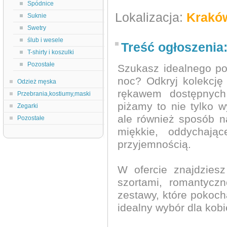
Spódnice
Lokalizacja:
Krakó
Suknie
Swetry
ślub i wesele
Treść ogłoszenia
T-shirty i koszulki
Pozostałe
Szukasz idealnego po
noc? Odkryj kolekcję
Odzież męska
rękawem dostępnych
Przebrania,kostiumy,maski
piżamy to nie tylko 
Zegarki
ale również sposób n
Pozostałe
miękkie, oddychają
przyjemnością.
W ofercie znajdzies
szortami, romantycz
zestawy, które pokoc
idealny wybór dla kobi