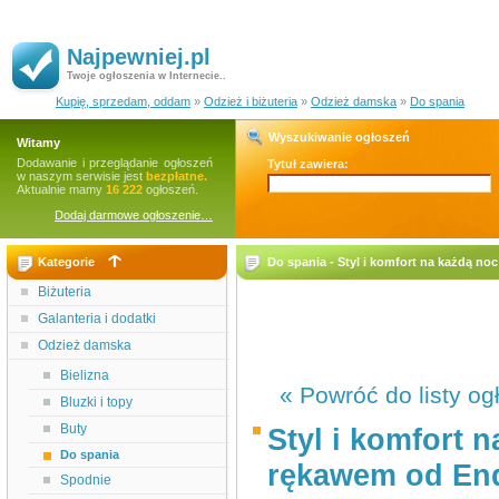
Najpewniej.pl
Twoje ogłoszenia w Internecie..
Kupię, sprzedam, oddam
»
Odzież i biżuteria
»
Odzież damska
»
Do spania
Wyszukiwanie ogłoszeń
Witamy
Dodawanie i przeglądanie ogłoszeń
Tytuł zawiera:
w naszym serwisie jest
bezpłatne.
Aktualnie mamy
16 222
ogłoszeń.
Dodaj darmowe ogłoszenie…
Kategorie
Do spania - Styl i komfort na każdą n
Biżuteria
Galanteria i dodatki
Odzież damska
Bielizna
« Powróć do listy og
Bluzki i topy
Buty
Styl i komfort 
Do spania
rękawem od En
Spodnie