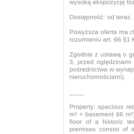
wysoką ekspozycję bi
Dostępność: od teraz.
Powyższa oferta ma ch
rozumieniu art. 66 §1
Zgodnie z ustawą o go
3, przed oględzinam
pośrednictwa w wynaj
nieruchomościami).
____
Property: spacious re
m² + basement 66 m²) 
floor of a historic 
premises consist of a