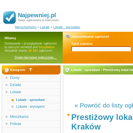
Najpewniej.pl
Twoje ogłoszenia w Internecie..
Nieruchomości
»
Lokale
»
Lokale - sprzedam
Wyszukiwanie ogłoszeń
Witamy
Dodawanie i przeglądanie ogłoszeń
Tytuł zawiera:
w naszym serwisie jest
bezpłatne.
Aktualnie mamy
16 261
ogłoszeń.
Dodaj darmowe ogłoszenie…
Kategorie
Lokale - sprzedam - Prestiżowy lokal 
Domy
Działki
Lokale
Lokale - sprzedam
« Powróć do listy og
Lokale - wynajem
Prestiżowy loka
Mieszkania
Pokoje
Kraków