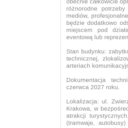
obecnie całkowicie op
różnorodne potrzeby
mediów, profesjonalne
będzie dodatkowo od
miejscem pod działa
eventową lub reprezen
Stan budynku: zabytk
technicznej, zlokali
arteriach komunikacy
Dokumentacja techn
czerwca 2027 roku.
Lokalizacja: ul. Zwi
Krakowa, w bezpośred
atrakcji turystyczny
(tramwaje, autobusy