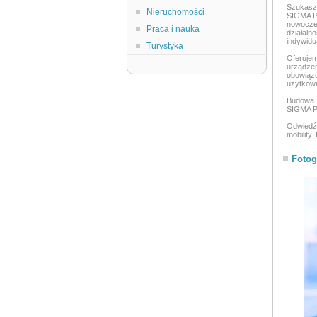
Szukasz 
Nieruchomości
SIGMA Po
nowocze
Praca i nauka
działal
indywidua
Turystyka
Oferujem
urządze
obowiąz
użytkow
Budowa s
SIGMA Po
Odwiedź 
mobility
Fotog