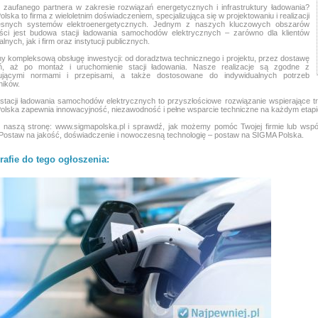
zaufanego partnera w zakresie rozwiązań energetycznych i infrastruktury ładowania?
lska to firma z wieloletnim doświadczeniem, specjalizująca się w projektowaniu i realizacji
snych systemów elektroenergetycznych. Jednym z naszych kluczowych obszarów
ności jest budowa stacji ładowania samochodów elektrycznych – zarówno dla klientów
lnych, jak i firm oraz instytucji publicznych.
y kompleksową obsługę inwestycji: od doradztwa technicznego i projektu, przez dostawę
ń, aż po montaż i uruchomienie stacji ładowania. Nasze realizacje są zgodne z
ującymi normami i przepisami, a także dostosowane do indywidualnych potrzeb
ników.
tacji ładowania samochodów elektrycznych to przyszłościowe rozwiązanie wspierające t
lska zapewnia innowacyjność, niezawodność i pełne wsparcie techniczne na każdym etapie 
naszą stronę: www.sigmapolska.pl i sprawdź, jak możemy pomóc Twojej firmie lub wspól
. Postaw na jakość, doświadczenie i nowoczesną technologię – postaw na SIGMA Polska.
rafie do tego ogłoszenia: