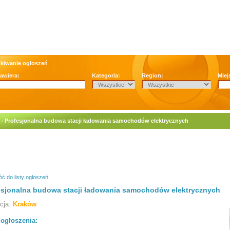
kiwanie ogłoszeń
zawiera:
Kategoria:
Region:
Miej
 - Profesjonalna budowa stacji ładowania samochodów elektrycznych
ć do listy ogłoszeń.
esjonalna budowa stacji ładowania samochodów elektrycznych
acja:
Kraków
 ogłoszenia: