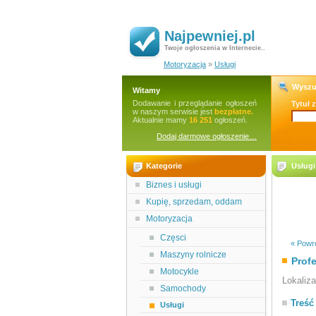
Najpewniej.pl
Twoje ogłoszenia w Internecie..
Motoryzacja
»
Usługi
Wyszu
Witamy
Dodawanie i przeglądanie ogłoszeń
Tytuł 
w naszym serwisie jest
bezpłatne.
Aktualnie mamy
16 251
ogłoszeń.
Dodaj darmowe ogłoszenie…
Kategorie
Usługi
Biznes i usługi
Kupię, sprzedam, oddam
Motoryzacja
Częsci
« Powró
Maszyny rolnicze
Prof
Motocykle
Lokaliz
Samochody
Treść
Usługi