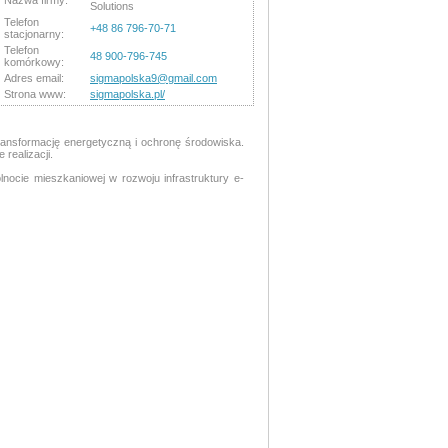
Nazwa firmy:
Solutions
Telefon
+48 86 796-70-71
stacjonarny:
Telefon
48 900-796-745
komórkowy:
Adres email:
sigmapolska9@gmail.com
Strona www:
sigmapolska.pl/
ransformację energetyczną i ochronę środowiska.
realizacji.
nocie mieszkaniowej w rozwoju infrastruktury e-