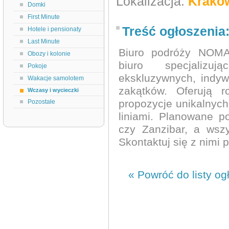
Lokalizacja:
Krakó
Domki
First Minute
Treść ogłoszenia
Hotele i pensionaty
Last Minute
Biuro podróży NOMA
Obozy i kolonie
biuro specjalizu
Pokoje
ekskluzywnych, indyw
Wakacje samolotem
zakątków. Oferują r
Wczasy i wycieczki
propozycje unikalnych
Pozostałe
liniami. Planowane p
czy Zanzibar, a wszy
Skontaktuj się z nimi 
« Powróć do listy og