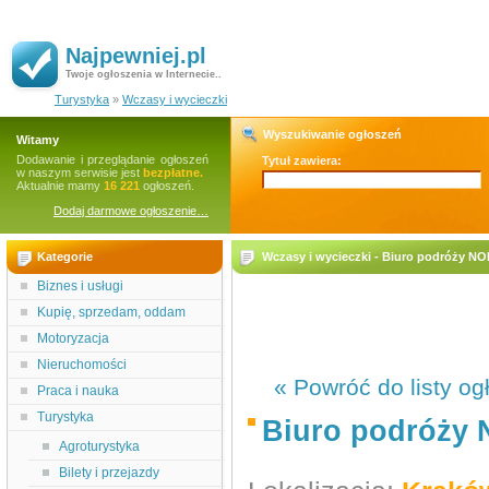
Najpewniej.pl
Twoje ogłoszenia w Internecie..
Turystyka
»
Wczasy i wycieczki
Wyszukiwanie ogłoszeń
Witamy
Dodawanie i przeglądanie ogłoszeń
Tytuł zawiera:
w naszym serwisie jest
bezpłatne.
Aktualnie mamy
16 221
ogłoszeń.
Dodaj darmowe ogłoszenie…
Kategorie
Wczasy i wycieczki - Biuro podróży 
Biznes i usługi
Kupię, sprzedam, oddam
Motoryzacja
Nieruchomości
« Powróć do listy og
Praca i nauka
Turystyka
Biuro podróży
Agroturystyka
Bilety i przejazdy