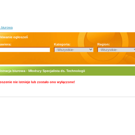
a biurowa
kiwanie ogłoszeń
zawiera:
Kategoria:
Region:
stracja biurowa - Młodszy Specjalista ds. Technologii
oszenie nie istnieje lub zostało ono wyłączone!