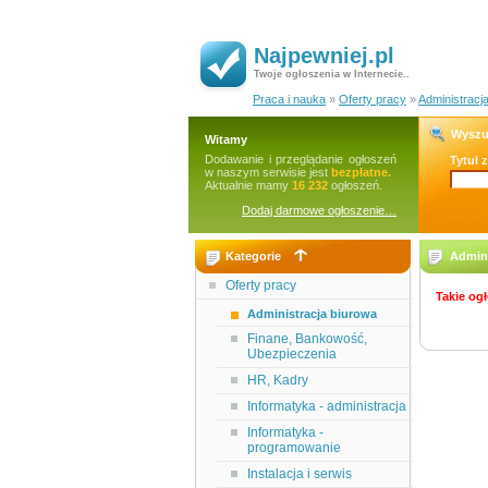
Najpewniej.pl
Twoje ogłoszenia w Internecie..
Praca i nauka
»
Oferty pracy
»
Administracj
Wyszu
Witamy
Dodawanie i przeglądanie ogłoszeń
Tytuł 
w naszym serwisie jest
bezpłatne.
Aktualnie mamy
16 232
ogłoszeń.
Dodaj darmowe ogłoszenie…
Kategorie
Admini
Oferty pracy
Takie ogł
Administracja biurowa
Finane, Bankowość,
Ubezpieczenia
HR, Kadry
Informatyka - administracja
Informatyka -
programowanie
Instalacja i serwis