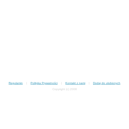
Regulamin
|
Polityka Prywatności
|
Kontakt z nami
|
Dodaj do ulubionych
Copyright (c) 2008