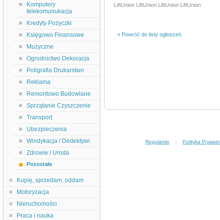
Komputery
LiftUnion LiftUnion LiftUnion LiftUnion
telekomunukacja
Kredyty Pożyczki
Księgowo Finansowe
« Powróć do listy ogłoszeń.
Muzyczne
Ogrodnictwo Dekoracja
Poligrafia Drukarstwo
Reklama
Remontowo Budowlane
Sprzątanie Czyszczenie
Transport
Ubezpieczenia
Windykacja / Dedektywi
Regulamin
|
Polityka Prywatn
Zdrowie / Uroda
Pozostałe
Kupię, sprzedam, oddam
Motoryzacja
Nieruchomości
Praca i nauka