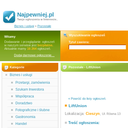
Najpewniej.pl
Twoje ogłoszenia w Internecie..
Biznes i usługi
»
Pozostałe
Wyszukiwanie ogłoszeń
Witamy
Dodawanie i przeglądanie ogłoszeń
Tytuł zawiera:
w naszym serwisie jest
bezpłatne.
Aktualnie mamy
16 264
ogłoszeń.
Dodaj darmowe ogłoszenie…
Kategorie
Pozostałe - LiftUnion
Biznes i usługi
Przetargi, zamówienia
Szukam Inwestora
Współpraca
« Powróć do listy ogłoszeń.
Doradztwo
LiftUnion
Fotograficzne i ślubne
Lokalizacja:
Cieszyn
,
Ul. Równa 13
Gastronomia
Treść ogłoszenia:
Handel