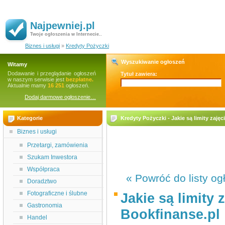
Najpewniej.pl
Twoje ogłoszenia w Internecie..
Biznes i usługi
»
Kredyty Pożyczki
Wyszukiwanie ogłoszeń
Witamy
Dodawanie i przeglądanie ogłoszeń
Tytuł zawiera:
w naszym serwisie jest
bezpłatne.
Aktualnie mamy
16 251
ogłoszeń.
Dodaj darmowe ogłoszenie…
Kategorie
Kredyty Pożyczki - Jakie są limity za
Biznes i usługi
Przetargi, zamówienia
Szukam Inwestora
Współpraca
« Powróć do listy og
Doradztwo
Fotograficzne i ślubne
Jakie są limit
Gastronomia
Bookfinanse.pl
Handel