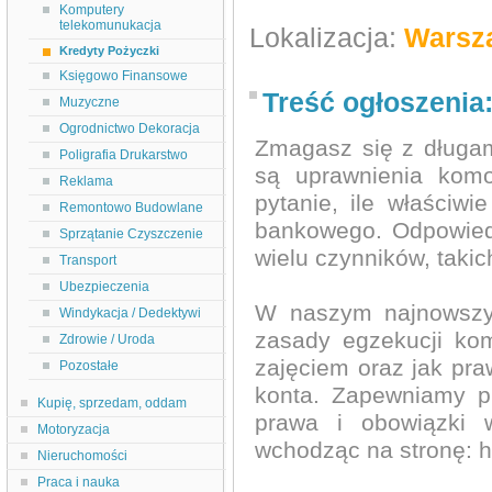
Komputery
telekomunukacja
Lokalizacja:
Warsz
Kredyty Pożyczki
Księgowo Finansowe
Treść ogłoszenia
Muzyczne
Ogrodnictwo Dekoracja
Zmagasz się z długami
Poligrafia Drukarstwo
są uprawnienia komo
Reklama
pytanie, ile właściw
Remontowo Budowlane
bankowego. Odpowiedź
Sprzątanie Czyszczenie
wielu czynników, takic
Transport
Ubezpieczenia
W naszym najnowszym
Windykacja / Dedektywi
zasady egzekucji kom
Zdrowie / Uroda
zajęciem oraz jak pra
Pozostałe
konta. Zapewniamy p
Kupię, sprzedam, oddam
prawa i obowiązki 
Motoryzacja
wchodząc na stronę: h
Nieruchomości
Praca i nauka