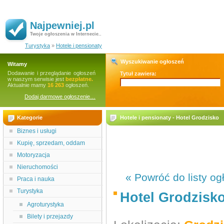
Najpewniej.pl
Twoje ogłoszenia w Internecie..
Turystyka
»
Hotele i pensionaty
Wyszukiwanie ogłoszeń
Witamy
Dodawanie i przeglądanie ogłoszeń
Tytuł zawiera:
w naszym serwisie jest
bezpłatne.
Aktualnie mamy
16 263
ogłoszeń.
Dodaj darmowe ogłoszenie…
Kategorie
Hotele i pensionaty - Hotel Grodzisko
Biznes i usługi
Kupię, sprzedam, oddam
Motoryzacja
Nieruchomości
« Powróć do listy og
Praca i nauka
Turystyka
Hotel Grodzisk
Agroturystyka
Bilety i przejazdy