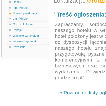
Lokalizacja:
Grodzi
Domki
First Minute
Treść ogłoszenia
Hotele i pensionaty
Last Minute
Zapraszamy serde
Obozy i kolonie
naszego hotelu w Gr
Pokoje
hotel położony jest w
Wakacje samolotem
do dyspozycji łączni
Wczasy i wycieczki
naszego hotelu znaj
Pozostałe
przygotowują pyszne
konferencyjnymi z m
biznesowych oraz sa
wydarzenia. Dowiedz
grodzisko.pl/
« Powróć do listy og