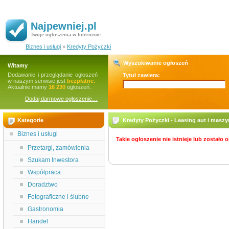
Najpewniej.pl
Twoje ogłoszenia w Internecie..
Biznes i usługi
»
Kredyty Pożyczki
Wyszukiwanie ogłoszeń
Witamy
Dodawanie i przeglądanie ogłoszeń
Tytuł zawiera:
w naszym serwisie jest
bezpłatne.
Aktualnie mamy
16 230
ogłoszeń.
Dodaj darmowe ogłoszenie…
Kategorie
Kredyty Pożyczki - Leasing aut i maszy
Biznes i usługi
Takie ogłoszenie nie istnieje lub zostało
Przetargi, zamówienia
Szukam Inwestora
Współpraca
Doradztwo
Fotograficzne i ślubne
Gastronomia
Handel