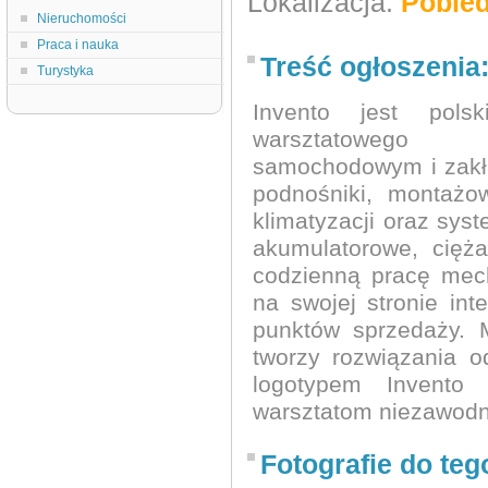
Lokalizacja:
Pobied
Nieruchomości
Praca i nauka
Treść ogłoszenia
Turystyka
Invento jest pols
warsztatowego
samochodowym i zakł
podnośniki, montażow
klimatyzacji oraz sys
akumulatorowe, cięża
codzienną pracę mech
na swojej stronie in
punktów sprzedaży. 
tworzy rozwiązania 
logotypem Invento 
warsztatom niezawodn
Fotografie do teg