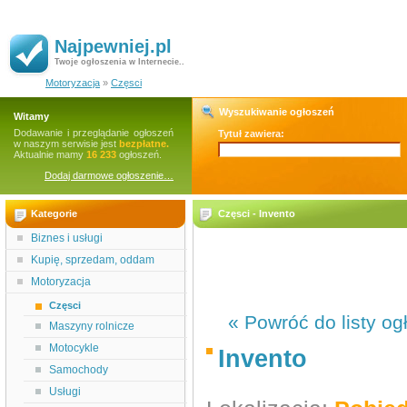
Najpewniej.pl
Twoje ogłoszenia w Internecie..
Motoryzacja
»
Częsci
Wyszukiwanie ogłoszeń
Witamy
Dodawanie i przeglądanie ogłoszeń
Tytuł zawiera:
w naszym serwisie jest
bezpłatne.
Aktualnie mamy
16 233
ogłoszeń.
Dodaj darmowe ogłoszenie…
Kategorie
Częsci - Invento
Biznes i usługi
Kupię, sprzedam, oddam
Motoryzacja
Częsci
« Powróć do listy og
Maszyny rolnicze
Motocykle
Invento
Samochody
Usługi