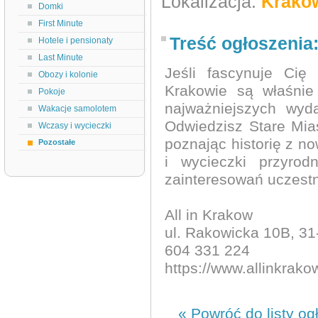
Lokalizacja:
Krakó
Domki
First Minute
Treść ogłoszenia
Hotele i pensionaty
Last Minute
Jeśli fascynuje Cię 
Obozy i kolonie
Krakowie są właśnie
Pokoje
najważniejszych wyda
Wakacje samolotem
Odwiedzisz Stare Mia
Wczasy i wycieczki
poznając historię z n
Pozostałe
i wycieczki przyro
zainteresowań uczest
All in Krakow
ul. Rakowicka 10B, 3
604 331 224
https://www.allinkrako
« Powróć do listy og