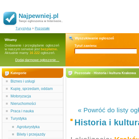
Najpewniej.pl
Twoje ogłoszenia w Internecie..
Turystyka
»
Pozostałe
Wyszukiwanie ogłoszeń
Witamy
Dodawanie i przeglądanie ogłoszeń
Tytuł zawiera:
w naszym serwisie jest
bezpłatne.
Aktualnie mamy
16 222
ogłoszeń.
Dodaj darmowe ogłoszenie…
Kategorie
Pozostałe - Historia i kultura Krakowa
Biznes i usługi
Kupię, sprzedam, oddam
Motoryzacja
Nieruchomości
« Powróć do listy og
Praca i nauka
Turystyka
Historia i kult
Agroturystyka
Bilety i przejazdy