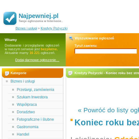
Najpewniej.pl
Twoje ogłoszenia w Internecie..
Biznes i usługi
»
Kredyty Pożyczki
Wyszukiwanie ogłoszeń
Witamy
Dodawanie i przeglądanie ogłoszeń
Tytuł zawiera:
w naszym serwisie jest
bezpłatne.
Aktualnie mamy
16 221
ogłoszeń.
Dodaj darmowe ogłoszenie…
Kategorie
Kredyty Pożyczki - Koniec roku bez stre
Biznes i usługi
Przetargi, zamówienia
Szukam Inwestora
Współpraca
« Powróć do listy og
Doradztwo
Fotograficzne i ślubne
Koniec roku bez
Gastronomia
Handel