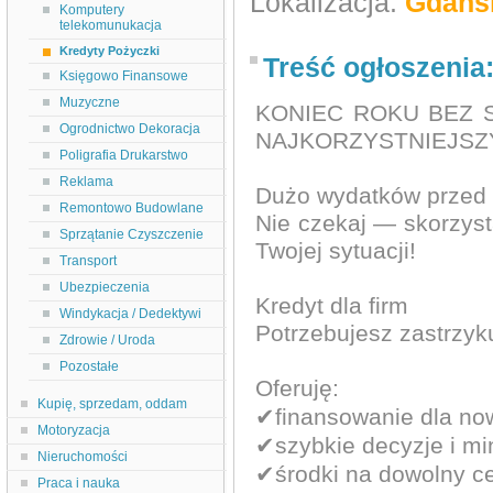
Lokalizacja:
Gdańs
Komputery
telekomunukacja
Kredyty Pożyczki
Treść ogłoszenia
Księgowo Finansowe
Muzyczne
KONIEC ROKU BEZ 
Ogrodnictwo Dekoracja
NAJKORZYSTNIEJSZ
Poligrafia Drukarstwo
Reklama
Dużo wydatków przed 
Remontowo Budowlane
Nie czekaj — skorzyst
Sprzątanie Czyszczenie
Twojej sytuacji!
Transport
Ubezpieczenia
Kredyt dla firm
Windykacja / Dedektywi
Potrzebujesz zastrzyk
Zdrowie / Uroda
Pozostałe
Oferuję:
Kupię, sprzedam, oddam
✔finansowanie dla now
Motoryzacja
✔szybkie decyzje i mi
Nieruchomości
✔środki na dowolny ce
Praca i nauka