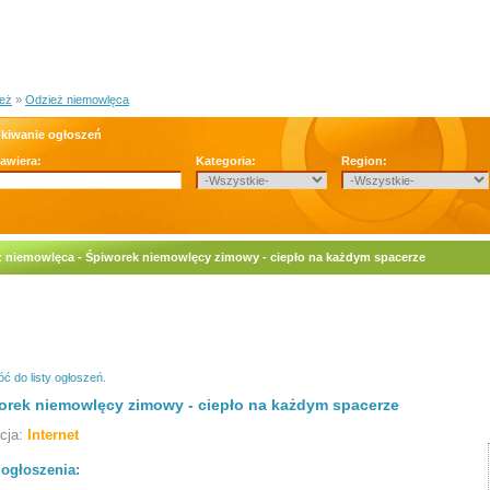
eż
»
Odzież niemowlęca
kiwanie ogłoszeń
zawiera:
Kategoria:
Region:
 niemowlęca - Śpiworek niemowlęcy zimowy - ciepło na każdym spacerze
ć do listy ogłoszeń.
orek niemowlęcy zimowy - ciepło na każdym spacerze
acja:
Internet
 ogłoszenia: