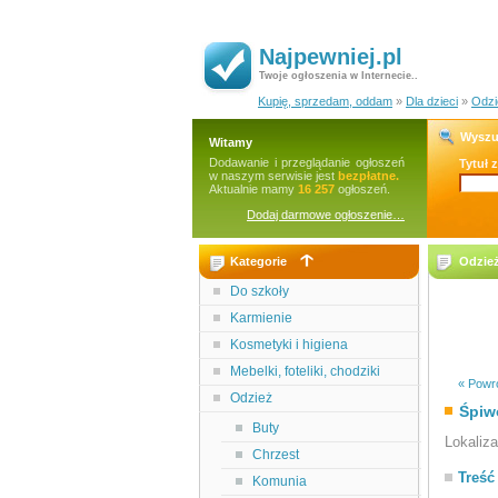
Najpewniej.pl
Twoje ogłoszenia w Internecie..
Kupię, sprzedam, oddam
»
Dla dzieci
»
Odzi
Wyszu
Witamy
Dodawanie i przeglądanie ogłoszeń
Tytuł 
w naszym serwisie jest
bezpłatne.
Aktualnie mamy
16 257
ogłoszeń.
Dodaj darmowe ogłoszenie…
Kategorie
Odzież
Do szkoły
Karmienie
Kosmetyki i higiena
Mebelki, foteliki, chodziki
« Powró
Odzież
Śpiw
Buty
Lokaliz
Chrzest
Treść
Komunia