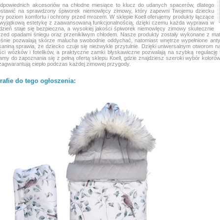
dpowiednich akcesoriów na chłodne miesiące to klucz do udanych spacerów, dlatego
ostawić na sprawdzony śpiworek niemowlęcy zimowy, który zapewni Twojemu dziecku
y poziom komfortu i ochrony przed mrozem. W sklepie Koell oferujemy produkty łączące
 wyjątkową estetykę z zaawansowaną funkcjonalnością, dzięki czemu każda wyprawa w
zień staje się bezpieczna, a wysokiej jakości śpiworek niemowlęcy zimowy skutecznie
rzed opadami śniegu oraz przenikliwym chłodem. Nasze produkty zostały wykonane z mat
eśnie pozwalają skórze malucha swobodnie oddychać, natomiast wnętrze wypełnione an
kaniną sprawia, że dziecko czuje się niezwykle przytulnie. Dzięki uniwersalnym otworom n
ci wózków i fotelików, a praktyczne zamki błyskawiczne pozwalają na szybką regulację
my do zapoznania się z pełną ofertą sklepu Koell, gdzie znajdziesz szeroki wybór kolorów
zagwarantują ciepło podczas każdej zimowej przygody.
rafie do tego ogłoszenia: