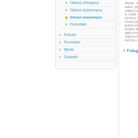
Odzież chłopięca
Wybór o
warto p
Odzież dziewczęca
najwyższ
w sobie
Odzież niemowlęca
mroźny d
chroni p
Pozostałe
jednocz
dotyku t
większoś
Pościel
Zaprasza
wózka i 
Pozostałe
Wózki
Fotog
Zabawki