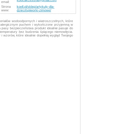
koell.akcesoria@gmail.com
email:
Strona
koell.pl/sklep/artykuly-dla-
www:
dzieci/spiworki-zimowe/
eriałów wodoodpornych i wiatroszczelnych, które
tyalergicznym puchem i wykończone przyjemną w
a pasy bezpieczeństwa produkt idealnie pasuje do
 temperatury bez budzenia śpiącego niemowlęcia.
 i wzorów, które idealnie dopełnią wygląd Twojego