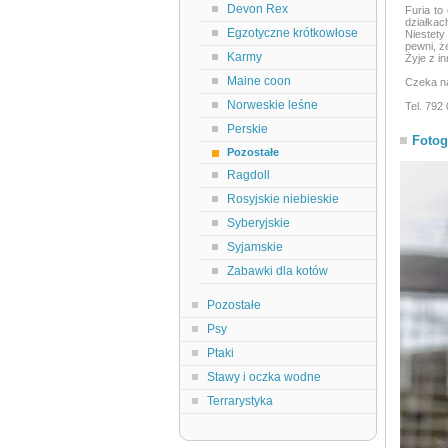
Devon Rex
Furia to
działkac
Egzotyczne krótkowłose
Niestety
pewni, ż
Karmy
Żyje z i
Maine coon
Czeka n
Norweskie leśne
Tel. 792
Perskie
Fotog
Pozostałe
Ragdoll
Rosyjskie niebieskie
Syberyjskie
Syjamskie
Zabawki dla kotów
Pozostałe
Psy
Ptaki
Stawy i oczka wodne
Terrarystyka