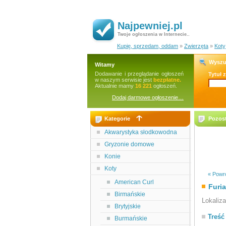
Najpewniej.pl
Twoje ogłoszenia w Internecie..
Kupię, sprzedam, oddam
»
Zwierzęta
»
Koty
Wyszu
Witamy
Dodawanie i przeglądanie ogłoszeń
Tytuł 
w naszym serwisie jest
bezpłatne.
Aktualnie mamy
16 221
ogłoszeń.
Dodaj darmowe ogłoszenie…
Kategorie
Pozost
Akwarystyka słodkowodna
Gryzonie domowe
Konie
Koty
« Powró
American Curl
Furi
Birmańskie
Lokaliz
Brytyjskie
Treść
Burmańskie