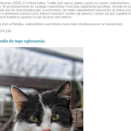
 obecnie (2025) 2-3 letnia kotka. Trafiła pod naszą opiekę razem ze swoim rodzeństwem,
h. W przeciwieństwie do swojego rodzeństwa Furia była najbardziej wycofana, stroniła od cz
 tak jest do dnia dzisiejszego, w schronisku nie miała odpowiednich warunków na dobrą socj
e w domowym zaciszu przy dobrych ludziach szybko się otworzy i okaże się być zupełnie i
nnymi kotami w zgodzie i czuje się przy nich dobrze.
a dom w Pasłęku, województwo warmińsko-mazurskie (możliwa pomoc w transporcie).
 074 136
rafie do tego ogłoszenia: