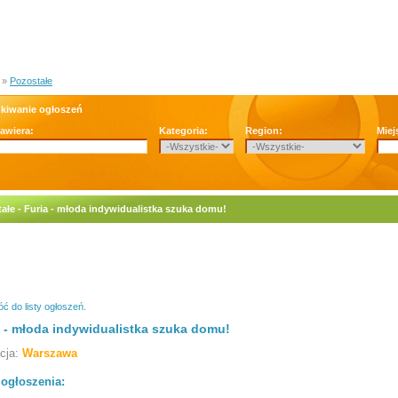
»
Pozostałe
kiwanie ogłoszeń
zawiera:
Kategoria:
Region:
Miej
ałe - Furia - młoda indywidualistka szuka domu!
ć do listy ogłoszeń.
a - młoda indywidualistka szuka domu!
acja:
Warszawa
 ogłoszenia: