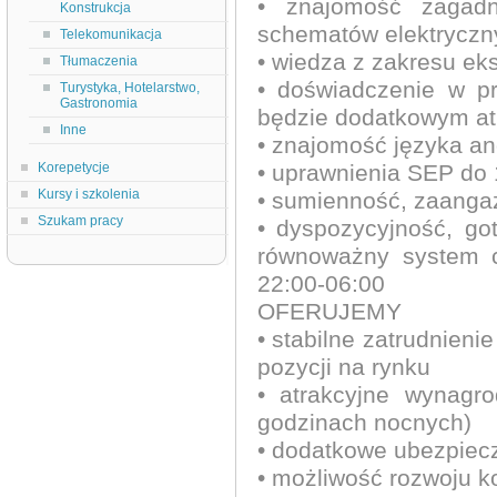
• znajomość zagadn
Konstrukcja
schematów elektryczny
Telekomunikacja
• wiedza z zakresu eks
Tłumaczenia
• doświadczenie w p
Turystyka, Hotelarstwo,
Gastronomia
będzie dodatkowym a
Inne
• znajomość języka a
Korepetycje
• uprawnienia SEP do 
Kursy i szkolenia
• sumienność, zaangaż
Szukam pracy
• dyspozycyjność, g
równoważny system c
22:00-06:00
OFERUJEMY
• stabilne zatrudnien
pozycji na rynku
• atrakcyjne wynagr
godzinach nocnych)
• dodatkowe ubezpiec
• możliwość rozwoju k