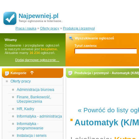
Najpewniej.pl
Twoje ogłoszenia w Internecie..
Praca i nauka
»
Oferty pracy
»
Produkcja i przemysł
Wyszukiwanie ogłoszeń
Witamy
Dodawanie i przeglądanie ogłoszeń
Tytuł zawiera:
w naszym serwisie jest
bezpłatne.
Aktualnie mamy
16 234
ogłoszeń.
Dodaj darmowe ogłoszenie…
Kategorie
Produkcja i przemysł - Automatyk (K/M
Oferty pracy
Administracja biurowa
Finane, Bankowość,
Ubezpieczenia
« Powróć do listy og
HR, Kadry
Informatyka - administracja
Automatyk (K/M
Informatyka -
programowanie
Instalacja i serwis