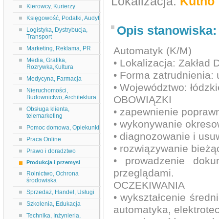
Lokalizacja:
Kutno
Kierowcy, Kurierzy
Księgowość, Podatki, Audyt
Opis stanowiska:
Logistyka, Dystrybucja,
Transport
Marketing, Reklama, PR
Automatyk (K/M)
Media, Grafika,
• Lokalizacja: Zakład 
Rozrywka,Kultura
• Forma zatrudnienia:
Medycyna, Farmacja
• Województwo: łódzki
Nieruchomości,
Budownictwo, Architektura
OBOWIĄZKI
Obsługa klienta,
• zapewnienie popraw
telemarketing
• wykonywanie okresow
Pomoc domowa, Opiekunki
• diagnozowanie i usuw
Praca Online
• rozwiązywanie bież
Prawo i doradztwo
• prowadzenie doku
Produkcja i przemysł
przeglądami.
Rolnictwo, Ochrona
środowiska
OCZEKIWANIA
Sprzedaż, Handel, Usługi
• wykształcenie średn
Szkolenia, Edukacja
automatyka, elektrote
Technika, Inżynieria,