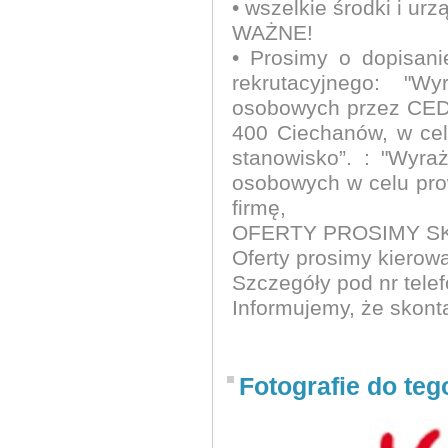
• wszelkie środki i u
WAŻNE!
• Prosimy o dopisani
rekrutacyjnego: "
osobowych przez CED
400 Ciechanów, w cel
stanowisko”. : "Wyr
osobowych w celu pro
firmę,
OFERTY PROSIMY S
Oferty prosimy kierow
Szczegóły pod nr tele
Informujemy, że skont
Fotografie do teg