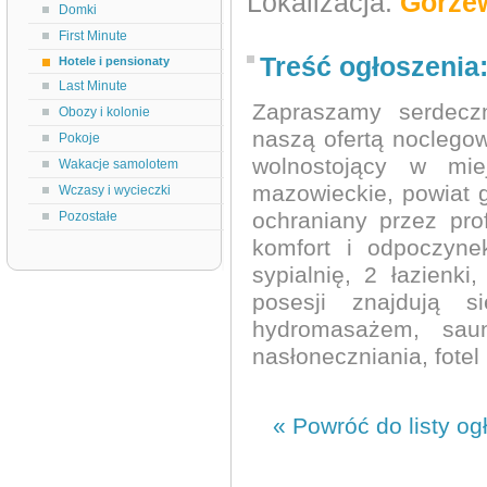
Lokalizacja:
Gorze
Domki
First Minute
Treść ogłoszenia
Hotele i pensionaty
Last Minute
Zapraszamy serdecz
Obozy i kolonie
naszą ofertą nocleg
Pokoje
wolnostojący w mie
Wakacje samolotem
mazowieckie, powiat g
Wczasy i wycieczki
ochraniany przez pro
Pozostałe
komfort i odpoczyne
sypialnię, 2 łazienki
posesji znajdują s
hydromasażem, sau
nasłoneczniania, fote
« Powróć do listy og