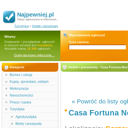
Najpewniej.pl
Twoje ogłoszenia w Internecie..
Turystyka
»
Hotele i pensionaty
Wyszukiwanie ogłoszeń
Witamy
Dodawanie i przeglądanie ogłoszeń
Tytuł zawiera:
w naszym serwisie jest
bezpłatne.
Aktualnie mamy
16 246
ogłoszeń.
Dodaj darmowe ogłoszenie…
Kategorie
Hotele i pensionaty - Casa Fortuna No
Biznes i usługi
Kupię, sprzedam, oddam
Motoryzacja
Nieruchomości
« Powróć do listy og
Praca i nauka
Turystyka
Casa Fortuna N
Agroturystyka
Bilety i przejazdy