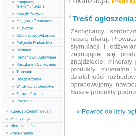
Lokalizacja:
Piotrk
Komputery
telekomunukacja
Kredyty Pożyczki
Treść ogłoszenia
Księgowo Finansowe
Muzyczne
Zachęcamy serdecz
Ogrodnictwo Dekoracja
naszą ofertą. Prowa
Poligrafia Drukarstwo
stymulacji i odżywia
Reklama
zajmującej się pro
Remontowo Budowlane
znajdziecie: minerały
Sprzątanie Czyszczenie
produkty mineralne 
Transport
działalności rozbudo
Ubezpieczenia
opracowujemy nowocz
Windykacja / Dedektywi
Nasze produkty podnos
Zdrowie / Uroda
Pozostałe
« Powróć do listy og
Kupię, sprzedam, oddam
Motoryzacja
Nieruchomości
Praca i nauka