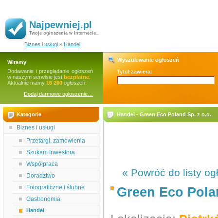
Najpewniej.pl
Twoje ogłoszenia w Internecie..
Biznes i usługi
»
Handel
Wyszukiwanie ogłoszeń
Witamy
Dodawanie i przeglądanie ogłoszeń
Tytuł zawiera:
w naszym serwisie jest
bezpłatne.
Aktualnie mamy
16 260
ogłoszeń.
Dodaj darmowe ogłoszenie…
Kategorie
Handel - Green Eco Poland Sp. z o.o.
Biznes i usługi
Przetargi, zamówienia
Szukam Inwestora
Współpraca
« Powróć do listy og
Doradztwo
Fotograficzne i ślubne
Green Eco Polan
Gastronomia
Handel