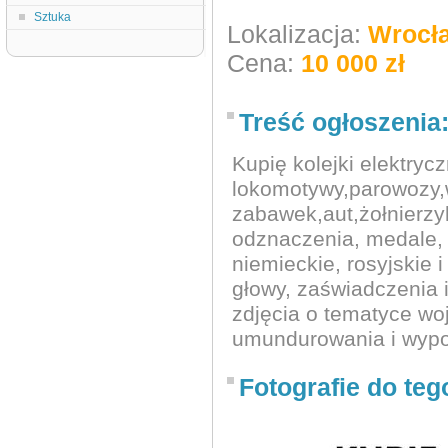
Sztuka
Lokalizacja:
Wrocł
Cena:
10 000 zł
Treść ogłoszenia
Kupię kolejki elekt
lokomotywy,parowozy,
zabawek,aut,żołnierzy
odznaczenia, medale, 
niemieckie, rosyjskie 
głowy, zaświadczenia 
zdjęcia o tematyce wo
umundurowania i wypo
Fotografie do teg