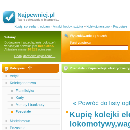
Najpewniej.pl
Twoje ogłoszenia w Internecie..
Kupię, sprzedam, oddam
»
Antyki, hobby, sztuka
»
Kolekcjonerstwo
»
Pozostałe
Wyszukiwanie ogłoszeń
Witamy
Dodawanie i przeglądanie ogłoszeń
Tytuł zawiera:
w naszym serwisie jest
bezpłatne.
Aktualnie mamy
16 251
ogłoszeń.
Dodaj darmowe ogłoszenie…
Kategorie
Pozostałe - Kupię kolejki elektryczne
Antyki
Kolekcjonerstwo
Filatelistyka
Karty
« Powróć do listy og
Monety i banknoty
Pozostałe
Kupię kolejki e
Modelarstwo
lokomotywy,wa
Pozostałe