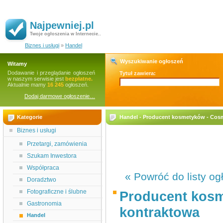
Najpewniej.pl
Twoje ogłoszenia w Internecie..
Biznes i usługi
»
Handel
Wyszukiwanie ogłoszeń
Witamy
Dodawanie i przeglądanie ogłoszeń
Tytuł zawiera:
w naszym serwisie jest
bezpłatne.
Aktualnie mamy
16 245
ogłoszeń.
Dodaj darmowe ogłoszenie…
Kategorie
Handel - Producent kosmetyków - Cosm
Biznes i usługi
Przetargi, zamówienia
Szukam Inwestora
Współpraca
« Powróć do listy og
Doradztwo
Fotograficzne i ślubne
Producent kosm
Gastronomia
kontraktowa
Handel