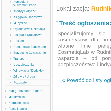
Komputery
telekomunukacja
Lokalizacja:
Rudnik
Kredyty Pożyczki
Księgowo Finansowe
Treść ogłoszenia
Muzyczne
Ogrodnictwo Dekoracja
Specjalizujemy się 
Poligrafia Drukarstwo
kosmetyków dla fir
Reklama
własne linie pielę
Remontowo Budowlane
CosmetiqLab w Rudni
Sprzątanie Czyszczenie
wsparcie – od pom
Transport
bezpieczeństwo i indy
Ubezpieczenia
Windykacja / Dedektywi
Zdrowie / Uroda
« Powróć do listy og
Pozostałe
Kupię, sprzedam, oddam
Motoryzacja
Nieruchomości
Praca i nauka