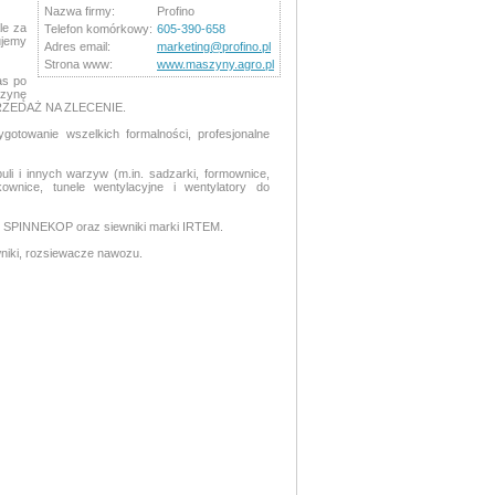
Nazwa firmy:
Profino
le za
Telefon komórkowy:
605-390-658
ujemy
Adres email:
marketing@profino.pl
Strona www:
www.maszyny.agro.pl
as po
szynę
 SPRZEDAŻ NA ZLECENIE.
towanie wszelkich formalności, profesjonalne
i innych warzyw (m.in. sadzarki, formownice,
ownice, tunele wentylacyjne i wentylatory do
i SPINNEKOP oraz siewniki marki IRTEM.
niki, rozsiewacze nawozu.