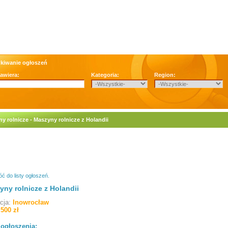
kiwanie ogłoszeń
zawiera:
Kategoria:
Region:
y rolnicze - Maszyny rolnicze z Holandii
ć do listy ogłoszeń.
yny rolnicze z Holandii
acja:
Inowrocław
 500 zł
 ogłoszenia: