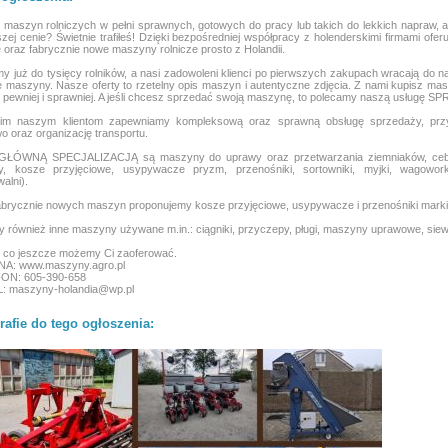
maszyn rolniczych w pełni sprawnych, gotowych do pracy lub takich do lekkich napraw, a
szej cenie? Świetnie trafiłeś! Dzięki bezpośredniej współpracy z holenderskimi firmami ofer
oraz fabrycznie nowe maszyny rolnicze prosto z Holandii.
y już do tysięcy rolników, a nasi zadowoleni klienci po pierwszych zakupach wracają do n
 maszyny. Nasze oferty to rzetelny opis maszyn i autentyczne zdjęcia. Z nami kupisz ma
, pewniej i sprawniej. A jeśli chcesz sprzedać swoją maszynę, to polecamy naszą usługę
im naszym klientom zapewniamy kompleksową oraz sprawną obsługę sprzedaży, przygo
o oraz organizację transportu.
ŁÓWNĄ SPECJALIZACJĄ są maszyny do uprawy oraz przetwarzania ziemniaków, cebuli 
y, kosze przyjęciowe, usypywacze pryzm, przenośniki, sortowniki, myjki, wagowork
alni).
brycznie nowych maszyn proponujemy kosze przyjęciowe, usypywacze i przenośniki mark
 również inne maszyny używane m.in.: ciągniki, przyczepy, pługi, maszyny uprawowe, siew
 co jeszcze możemy Ci zaoferować.
A: www.maszyny.agro.pl
ON: 605-390-658
L: maszyny-holandia@wp.pl
rafie do tego ogłoszenia: