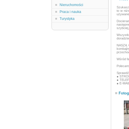
Nieruchomości
Szukasz 
to w niż
Praca i nauka
używane 
Turystyka
Docieram
następne
szybciej
Wszystk
doradztw
NASZĄ G
kombajn
przechow
Wśród fa
Polecamy
Sprawdź
● STRON
● TELEF
● E-MAI
Fotog