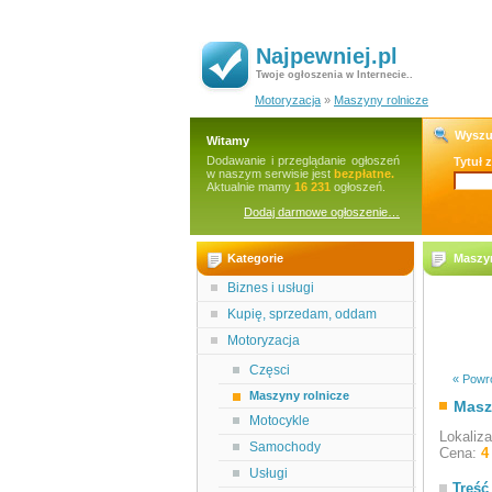
Najpewniej.pl
Twoje ogłoszenia w Internecie..
Motoryzacja
»
Maszyny rolnicze
Wyszu
Witamy
Dodawanie i przeglądanie ogłoszeń
Tytuł 
w naszym serwisie jest
bezpłatne.
Aktualnie mamy
16 231
ogłoszeń.
Dodaj darmowe ogłoszenie…
Kategorie
Maszyn
Biznes i usługi
Kupię, sprzedam, oddam
Motoryzacja
Częsci
« Powró
Maszyny rolnicze
Masz
Motocykle
Lokaliz
Samochody
Cena:
4
Usługi
Treść