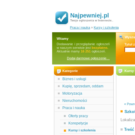
Najpewniej.pl
Twoje ogłoszenia w Internecie..
Praca i nauka
»
Kursy i szkolenia
Wyszu
Witamy
Dodawanie i przeglądanie ogłoszeń
Tytuł 
w naszym serwisie jest
bezpłatne.
Aktualnie mamy
16 251
ogłoszeń.
Dodaj darmowe ogłoszenie…
Kategorie
Kursy 
Biznes i usługi
Kupię, sprzedam, oddam
Motoryzacja
Nieruchomości
« Powró
Praca i nauka
Szko
Oferty pracy
Lokaliz
Korepetycje
Treść
Kursy i szkolenia