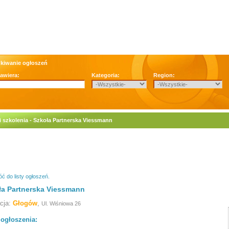
kiwanie ogłoszeń
zawiera:
Kategoria:
Region:
i szkolenia - Szkoła Partnerska Viessmann
ć do listy ogłoszeń.
ła Partnerska Viessmann
acja:
Głogów
,
Ul. Wiśniowa 26
 ogłoszenia: