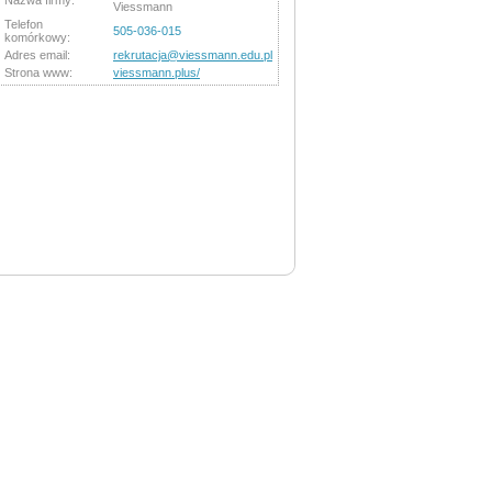
Nazwa firmy:
Viessmann
Telefon
505-036-015
komórkowy:
Adres email:
rekrutacja@viessmann.edu.pl
Strona www:
viessmann.plus/