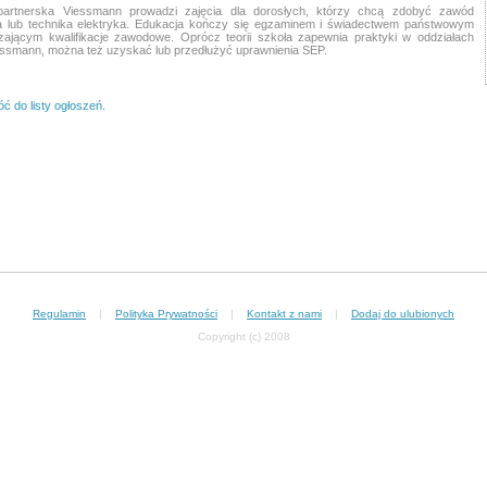
partnerska Viessmann prowadzi zajęcia dla dorosłych, którzy chcą zdobyć zawód
ka lub technika elektryka. Edukacja kończy się egzaminem i świadectwem państwowym
zającym kwalifikacje zawodowe. Oprócz teorii szkoła zapewnia praktyki w oddziałach
essmann, można też uzyskać lub przedłużyć uprawnienia SEP.
ć do listy ogłoszeń.
Regulamin
|
Polityka Prywatności
|
Kontakt z nami
|
Dodaj do ulubionych
Copyright (c) 2008