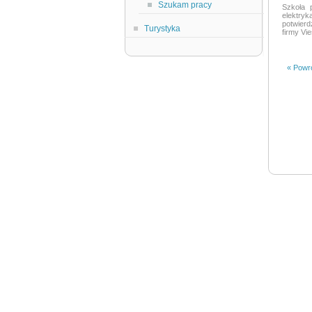
Szukam pracy
Szkoła 
elektry
potwierd
Turystyka
firmy Vi
« Powró