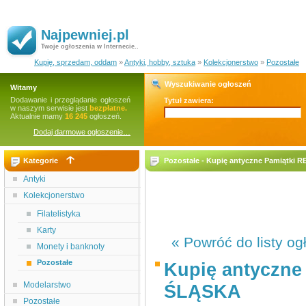
Najpewniej.pl
Twoje ogłoszenia w Internecie..
Kupię, sprzedam, oddam
»
Antyki, hobby, sztuka
»
Kolekcjonerstwo
»
Pozostałe
Wyszukiwanie ogłoszeń
Witamy
Dodawanie i przeglądanie ogłoszeń
Tytuł zawiera:
w naszym serwisie jest
bezpłatne.
Aktualnie mamy
16 245
ogłoszeń.
Dodaj darmowe ogłoszenie…
Kategorie
Pozostałe - Kupię antyczne Pamiąt
Antyki
Kolekcjonerstwo
Filatelistyka
Karty
« Powróć do listy og
Monety i banknoty
Pozostałe
Kupię antyczn
Modelarstwo
ŚLĄSKA
Pozostałe