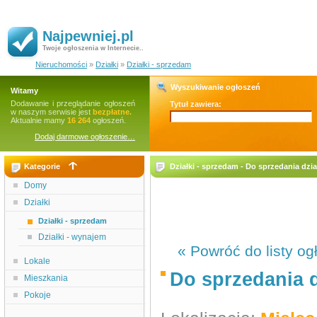
Najpewniej.pl
Twoje ogłoszenia w Internecie..
Nieruchomości
»
Działki
»
Działki - sprzedam
Wyszukiwanie ogłoszeń
Witamy
Dodawanie i przeglądanie ogłoszeń
Tytuł zawiera:
w naszym serwisie jest
bezpłatne.
Aktualnie mamy
16 264
ogłoszeń.
Dodaj darmowe ogłoszenie…
Kategorie
Działki - sprzedam - Do sprzedania dzi
Domy
Działki
Działki - sprzedam
Działki - wynajem
« Powróć do listy og
Lokale
Do sprzedania 
Mieszkania
Pokoje