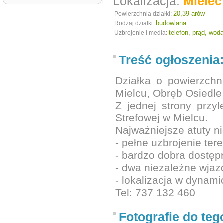
Lokalizacja:
Mielec
20,39 arów
Powierzchnia działki:
budowlana
Rodzaj działki:
telefon, prąd, woda
Uzbrojenie i media:
Treść ogłoszenia
Działka o powierzchn
Mielcu, Obręb Osiedle
Z jednej strony przy
Strefowej w Mielcu.
Najważniejsze atuty n
- pełne uzbrojenie ter
- bardzo dobra dostę
- dwa niezależne wjazdy
- lokalizacja w dynami
Tel: 737 132 460
Fotografie do teg