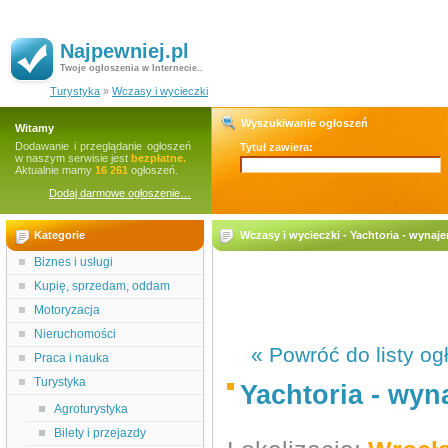
Najpewniej.pl
Twoje ogłoszenia w Internecie..
Turystyka
»
Wczasy i wycieczki
Wyszukiwanie ogłoszeń
Witamy
Dodawanie i przeglądanie ogłoszeń
Tytuł zawiera:
w naszym serwisie jest
bezpłatne.
Aktualnie mamy
16 261
ogłoszeń.
Dodaj darmowe ogłoszenie…
Kategorie
Wczasy i wycieczki - Yachtoria - wyna
Biznes i usługi
Kupię, sprzedam, oddam
Motoryzacja
Nieruchomości
« Powróć do listy og
Praca i nauka
Turystyka
Yachtoria - wy
Agroturystyka
Bilety i przejazdy