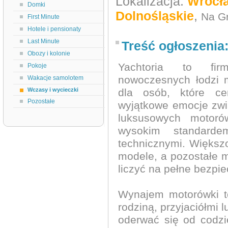
Lokalizacja:
Wrocła
Domki
Dolnośląskie
,
Na Gr
First Minute
Hotele i pensionaty
Last Minute
Treść ogłoszenia
Obozy i kolonie
Yachtoria to fir
Pokoje
nowoczesnych łodzi 
Wakacje samolotem
Wczasy i wycieczki
dla osób, które ce
Pozostałe
wyjątkowe emocje zwi
luksusowych motoró
wysokim standarde
technicznymi. Większ
modele, a pozostałe m
liczyć na pełne bezpi
Wynajem motorówki t
rodziną, przyjaciółmi 
oderwać się od codzi