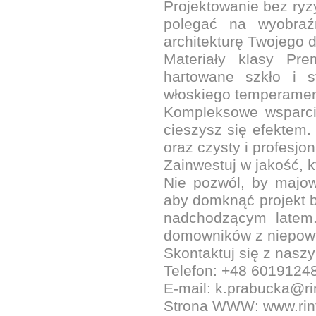
Projektowanie bez ryz
polegać na wyobra
architekturę Twojego 
Materiały klasy Pr
hartowane szkło i s
włoskiego temperament
Kompleksowe wsparcie
cieszysz się efektem
oraz czysty i profesjo
Zainwestuj w jakość, k
Nie pozwól, by majow
aby domknąć projekt 
nadchodzącym latem.
domowników z niepowt
Skontaktuj się z nasz
Telefon: +48 6019124
E-mail: k.prabucka@rin
Strona WWW: www.rint