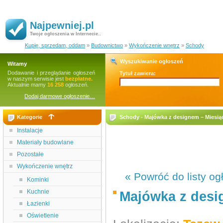
Najpewniej.pl
Twoje ogłoszenia w Internecie..
Kupię, sprzedam, oddam
»
Budownictwo
»
Wykończenie wnętrz
»
Schody
Wyszukiwanie ogłoszeń
Witamy
Dodawanie i przeglądanie ogłoszeń
Tytuł zawiera:
w naszym serwisie jest
bezpłatne.
Aktualnie mamy
16 258
ogłoszeń.
Dodaj darmowe ogłoszenie…
Kategorie
Schody - Majówka z designem – Miesiąc
Instalacje
Materiały budowlane
Pozostałe
Wykończenie wnętrz
« Powróć do listy og
Kominki
Kuchnie
Majówka z desi
Łazienki
Oświetlenie