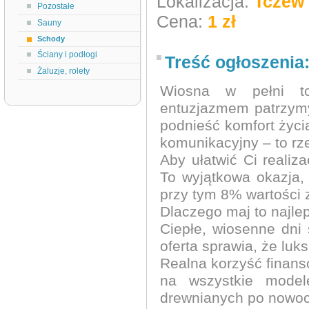
Lokalizacja:
Tczew
Pozostałe
Cena:
1 zł
Sauny
Schody
Ściany i podłogi
Treść ogłoszenia
Żaluzje, rolety
Wiosna w pełni t
entuzjazmem patrzymy
podnieść komfort życia
komunikacyjny – to rz
Aby ułatwić Ci reali
To wyjątkowa okazja,
przy tym 8% wartości
Dlaczego maj to najle
Ciepłe, wiosenne dn
oferta sprawia, że luks
Realna korzyść finans
na wszystkie model
drewnianych po nowoc