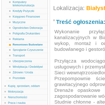
Komputery
telekomunukacja
Lokalizacja:
Białys
Kredyty Pożyczki
Księgowo Finansowe
Treść ogłoszenia
Muzyczne
Ogrodnictwo Dekoracja
Wykonanie przył
Poligrafia Drukarstwo
kanalizacyjnych w Bi
Reklama
wykop, montaż i od
Remontowo Budowlane
budowlanego i gestoró
Sprzątanie Czyszczenie
Transport
Przyłącza wodociąg
Ubezpieczenia
usługowych i przemys
Windykacja / Dedektywi
Sieci wewnątrzosiedl
Zdrowie / Uroda
Przepompownie ści
Pozostałe
grawitacyjnego odpro
Kupię, sprzedam, oddam
Drenaże opaskowe i
Motoryzacja
zagospodarowanie wó
Nieruchomości
Studnie chłonne - alt
Praca i nauka