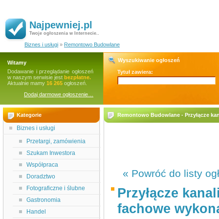
Najpewniej.pl
Twoje ogłoszenia w Internecie..
Biznes i usługi
»
Remontowo Budowlane
Wyszukiwanie ogłoszeń
Witamy
Dodawanie i przeglądanie ogłoszeń
Tytuł zawiera:
w naszym serwisie jest
bezpłatne.
Aktualnie mamy
16 265
ogłoszeń.
Dodaj darmowe ogłoszenie…
Kategorie
Remontowo Budowlane - Przyłącze kana
Biznes i usługi
Przetargi, zamówienia
Szukam Inwestora
Współpraca
« Powróć do listy og
Doradztwo
Fotograficzne i ślubne
Przyłącze kanal
Gastronomia
fachowe wykon
Handel