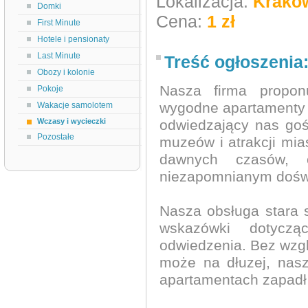
Lokalizacja:
Krakó
Domki
Cena:
1 zł
First Minute
Hotele i pensionaty
Last Minute
Treść ogłoszenia
Obozy i kolonie
Nasza firma propon
Pokoje
wygodne apartamenty z
Wakacje samolotem
Wczasy i wycieczki
odwiedzający nas goś
Pozostałe
muzeów i atrakcji mia
dawnych czasów, 
niezapomnianym dośw
Nasza obsługa stara s
wskazówki dotyczą
odwiedzenia. Bez wzgl
może na dłuzej, nas
apartamentach zapadł