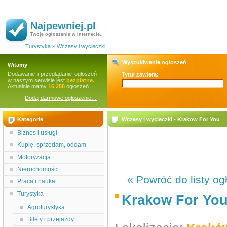
Najpewniej.pl
Twoje ogłoszenia w Internecie..
Turystyka
»
Wczasy i wycieczki
Wyszukiwanie ogłoszeń
Witamy
Dodawanie i przeglądanie ogłoszeń
Tytuł zawiera:
w naszym serwisie jest
bezpłatne.
Aktualnie mamy
16 258
ogłoszeń.
Dodaj darmowe ogłoszenie…
Kategorie
Wczasy i wycieczki - Krakow For You
Biznes i usługi
Kupię, sprzedam, oddam
Motoryzacja
Nieruchomości
« Powróć do listy og
Praca i nauka
Turystyka
Krakow For Yo
Agroturystyka
Bilety i przejazdy