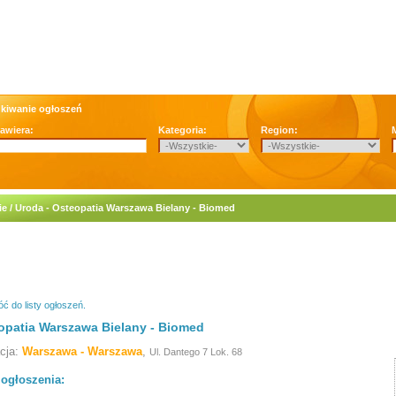
kiwanie ogłoszeń
zawiera:
Kategoria:
Region:
e / Uroda - Osteopatia Warszawa Bielany - Biomed
ć do listy ogłoszeń.
opatia Warszawa Bielany - Biomed
acja:
Warszawa - Warszawa
,
Ul. Dantego 7 Lok. 68
 ogłoszenia: