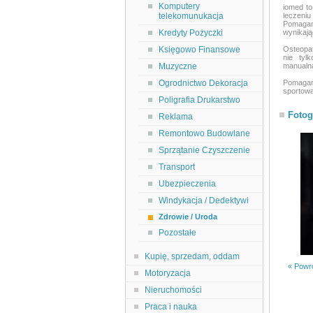
Komputery
iomed to
telekomunukacja
leczeniu
Pomagam
Kredyty Pożyczki
wynikają
Księgowo Finansowe
Osteopat
nie tyl
Muzyczne
manualną
Ogrodnictwo Dekoracja
Pomagamy
sportową
Poligrafia Drukarstwo
Fotog
Reklama
Remontowo Budowlane
Sprzątanie Czyszczenie
Transport
Ubezpieczenia
Windykacja / Dedektywi
Zdrowie / Uroda
Pozostałe
Kupię, sprzedam, oddam
« Powró
Motoryzacja
Nieruchomości
Praca i nauka