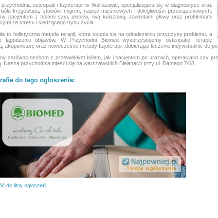
 przychodnia osteopatii i fizjoterapii w Warszawie, specjalizująca się w diagnostyce oraz
 bólu kręgosłupa, stawów, migren, napięć mięśniowych i dolegliwości przeciążeniowych.
y pacjentom z bólami szyi, pleców, rwą kulszową, zawrotami głowy oraz problemami
cymi ze stresu i siedzącego trybu życia.
ia to holistyczna metoda terapii, która skupia się na odnalezieniu przyczyny problemu, a
ko łagodzeniu objawów. W Przychodni Biomed wykorzystujemy osteopatię, terapię
, akupunkturę oraz nowoczesne metody fizjoterapii, dobierając leczenie indywidualnie do p
 zarówno osobom z przewlekłym bólem, jak i pacjentom po urazach, operacjach czy prz
. Nasza przychodnia mieści się na warszawskich Bielanach przy ul. Dantego 7/68.
rafie do tego ogłoszenia:
ć do listy ogłoszeń.