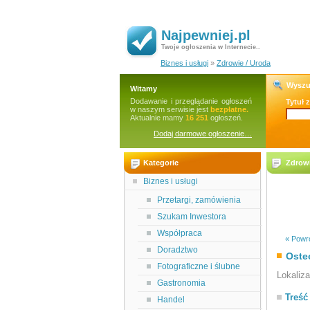
Najpewniej.pl
Twoje ogłoszenia w Internecie..
Biznes i usługi
»
Zdrowie / Uroda
Wyszu
Witamy
Dodawanie i przeglądanie ogłoszeń
Tytuł 
w naszym serwisie jest
bezpłatne.
Aktualnie mamy
16 251
ogłoszeń.
Dodaj darmowe ogłoszenie…
Kategorie
Zdrowi
Biznes i usługi
Przetargi, zamówienia
Szukam Inwestora
Współpraca
« Powró
Doradztwo
Oste
Fotograficzne i ślubne
Lokaliz
Gastronomia
Treść
Handel