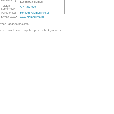
Nazwa firmy:
Lecznicza Biomed
Telefon
531-282-323
komórkowy:
Adres email:
biomed@biomed.info.pl
Strona www:
www.biomed.info.pl/
otrzeb każdego pacjenta.
eciążeniach związanych z pracą lub aktywnością