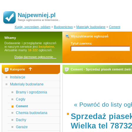
Najpewniej.pl
Twoje ogłoszenia w Internecie..
Kupię, sprzedam, oddam
»
Budownictwo
»
Materiały budowlane
»
Cement
Wyszukiwanie ogłoszeń
Witamy
Dodawanie i przeglądanie ogłoszeń
Tytuł zawiera:
w naszym serwisie jest
bezpłatne.
Aktualnie mamy
16 222
ogłoszeń.
Dodaj darmowe ogłoszenie…
Kategorie
Cement - Sprzedaż piasek cement żwir
Instalacje
Materiały budowlane
Bramy i ogrodzenia
Cegły
« Powróć do listy og
Cement
Chemia budowlana
Sprzedaż piase
Dachy
Wielka tel 7873
Garaże