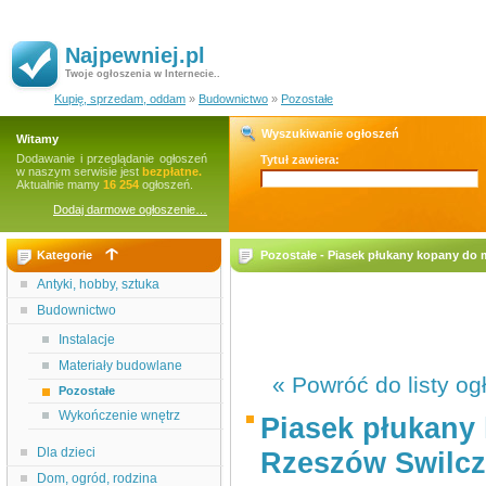
Najpewniej.pl
Twoje ogłoszenia w Internecie..
Kupię, sprzedam, oddam
»
Budownictwo
»
Pozostałe
Wyszukiwanie ogłoszeń
Witamy
Dodawanie i przeglądanie ogłoszeń
Tytuł zawiera:
w naszym serwisie jest
bezpłatne.
Aktualnie mamy
16 254
ogłoszeń.
Dodaj darmowe ogłoszenie…
Kategorie
Pozostałe - Piasek płukany kopany d
Antyki, hobby, sztuka
Budownictwo
Instalacje
Materiały budowlane
« Powróć do listy og
Pozostałe
Wykończenie wnętrz
Piasek płukany
Dla dzieci
Rzeszów Swilc
Dom, ogród, rodzina