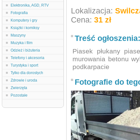
Elektronika, AGD, RTV
Lokalizacja:
Swilcz
Fotografia
Cena:
31 zł
Komputery i gry
Książki i komiksy
Maszyny
Treść ogłoszenia
Muzyka i film
Piasek płukany pias
Odzież i biżuteria
murowania betonu wyl
Telefony i akcesoria
Turystyka i sport
podkarpacie
Tylko dla dorosłych
Fotografie do teg
Zdrowie i uroda
Zwierzęta
Pozostałe