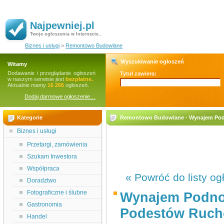
Najpewniej.pl
Twoje ogłoszenia w Internecie..
Biznes i usługi
»
Remontowo Budowlane
Wyszukiwanie ogłoszeń
Witamy
Dodawanie i przeglądanie ogłoszeń
Tytuł zawiera:
w naszym serwisie jest
bezpłatne.
Aktualnie mamy
16 266
ogłoszeń.
Dodaj darmowe ogłoszenie…
Kategorie
Remontowo Budowlane - Wynajem Pod
Biznes i usługi
Przetargi, zamówienia
Szukam Inwestora
Współpraca
« Powróć do listy og
Doradztwo
Fotograficzne i ślubne
Wynajem Podno
Gastronomia
Podestów Ruc
Handel