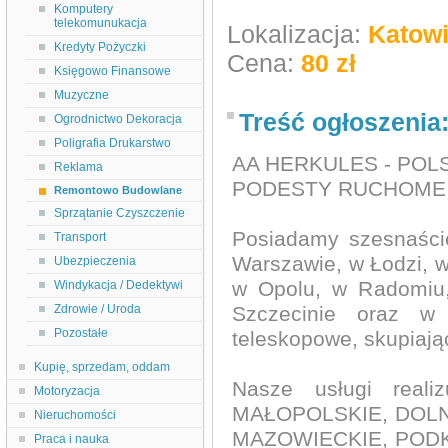
Komputery
telekomunukacja
Lokalizacja:
Katow
Kredyty Pożyczki
Cena:
80 zł
Księgowo Finansowe
Muzyczne
Treść ogłoszenia
Ogrodnictwo Dekoracja
Poligrafia Drukarstwo
AA HERKULES - POL
Reklama
PODESTY RUCHOME
Remontowo Budowlane
Sprzątanie Czyszczenie
Posiadamy szesnaści
Transport
Warszawie, w Łodzi, w
Ubezpieczenia
w Opolu, w Radomiu,
Windykacja / Dedektywi
Zdrowie / Uroda
Szczecinie oraz w
Pozostałe
teleskopowe, skupiając
Kupię, sprzedam, oddam
Nasze usługi real
Motoryzacja
MAŁOPOLSKIE, DOLN
Nieruchomości
MAZOWIECKIE, POD
Praca i nauka