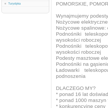
POMORSKIE, POMOR
Turystyka
Wynajmujemy podesty
Nożycowe elektryczne:
Nożycowe spalinowe: 
Podnośniki teleskop
wysokości roboczej
Podnośniki telesko
wysokości roboczej
Podesty masztowe ele
Podnośniki na gąsieni
Ładowarki telesko
podnoszenia
DLACZEGO MY?
* ponad 16 lat doświ
* ponad 1000 maszyn 
* konkurencyjne ceny