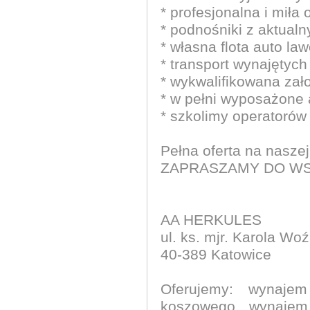
* profesjonalna i miła
* podnośniki z aktua
* własna flota auto law
* transport wynajętyc
* wykwalifikowana zał
* w pełni wyposażone
* szkolimy operatoró
Pełna oferta na naszej
ZAPRASZAMY DO W
AA HERKULES
ul. ks. mjr. Karola Wo
40-389 Katowice
Oferujemy: wynaje
koszowego, wynajem