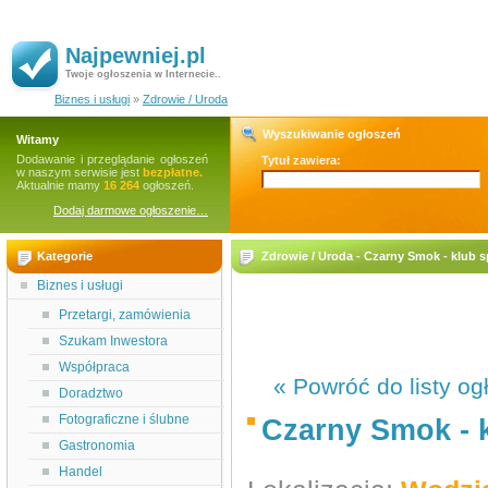
Najpewniej.pl
Twoje ogłoszenia w Internecie..
Biznes i usługi
»
Zdrowie / Uroda
Wyszukiwanie ogłoszeń
Witamy
Dodawanie i przeglądanie ogłoszeń
Tytuł zawiera:
w naszym serwisie jest
bezpłatne.
Aktualnie mamy
16 264
ogłoszeń.
Dodaj darmowe ogłoszenie…
Kategorie
Zdrowie / Uroda - Czarny Smok - klub 
Biznes i usługi
Przetargi, zamówienia
Szukam Inwestora
Współpraca
« Powróć do listy og
Doradztwo
Fotograficzne i ślubne
Czarny Smok - 
Gastronomia
Handel