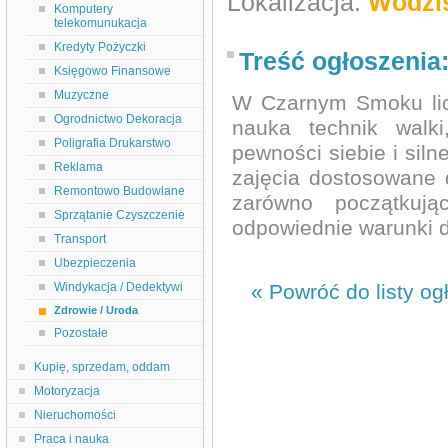
Lokalizacja:
Wodzis
Komputery
telekomunukacja
Kredyty Pożyczki
Treść ogłoszenia
Księgowo Finansowe
Muzyczne
W Czarnym Smoku licz
Ogrodnictwo Dekoracja
nauka technik walk
Poligrafia Drukarstwo
pewności siebie i siln
Reklama
zajęcia dostosowane
Remontowo Budowlane
zarówno początkują
Sprzątanie Czyszczenie
odpowiednie warunki d
Transport
Ubezpieczenia
Windykacja / Dedektywi
« Powróć do listy og
Zdrowie / Uroda
Pozostałe
Kupię, sprzedam, oddam
Motoryzacja
Nieruchomości
Praca i nauka