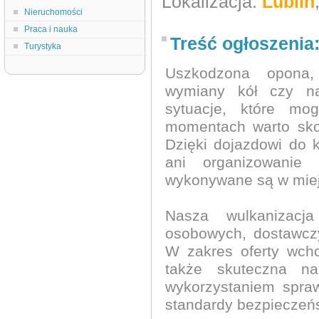
Lokalizacja:
Lublin
Nieruchomości
Praca i nauka
Treść ogłoszenia
Turystyka
Uszkodzona opona,
wymiany kół czy na
sytuacje, które mo
momentach warto skor
Dzięki dojazdowi do k
ani organizowanie
wykonywane są w miej
Nasza wulkanizacj
osobowych, dostawczy
W zakres oferty wch
także skuteczna n
wykorzystaniem spra
standardy bezpieczeń