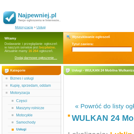
Najpewniej.pl
Twoje ogłoszenia w Internecie..
Motoryzacja
»
Usługi
Wyszukiwanie ogłoszeń
Witamy
Dodawanie i przeglądanie ogłoszeń
Tytuł zawiera:
w naszym serwisie jest
bezpłatne.
Aktualnie mamy
16 264
ogłoszeń.
Dodaj darmowe ogłoszenie…
Kategorie
Usługi - WULKAN 24 Mobilna Wulkaniza
Biznes i usługi
Kupię, sprzedam, oddam
Motoryzacja
Częsci
« Powróć do listy og
Maszyny rolnicze
Motocykle
WULKAN 24 Mob
Samochody
Usługi