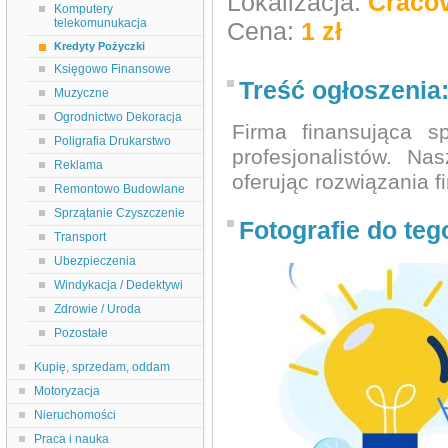
Lokalizacja:
Cracov
Komputery
telekomunukacja
Cena:
1 zł
Kredyty Pożyczki
Księgowo Finansowe
Treść ogłoszenia
Muzyczne
Ogrodnictwo Dekoracja
Firma finansująca s
Poligrafia Drukarstwo
profesjonalistów. N
Reklama
oferując rozwiązania 
Remontowo Budowlane
Sprzątanie Czyszczenie
Fotografie do teg
Transport
Ubezpieczenia
Windykacja / Dedektywi
Zdrowie / Uroda
Pozostałe
Kupię, sprzedam, oddam
Motoryzacja
Nieruchomości
Praca i nauka