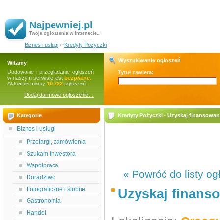
Najpewniej.pl
Twoje ogłoszenia w Internecie..
Biznes i usługi
»
Kredyty Pożyczki
Wyszukiwanie ogłoszeń
Witamy
Dodawanie i przeglądanie ogłoszeń
Tytuł zawiera:
w naszym serwisie jest
bezpłatne.
Aktualnie mamy
16 222
ogłoszeń.
Dodaj darmowe ogłoszenie…
Kategorie
Kredyty Pożyczki - Uzyskaj finansowan
Biznes i usługi
Przetargi, zamówienia
Szukam Inwestora
Współpraca
« Powróć do listy og
Doradztwo
Fotograficzne i ślubne
Uzyskaj finans
Gastronomia
Handel