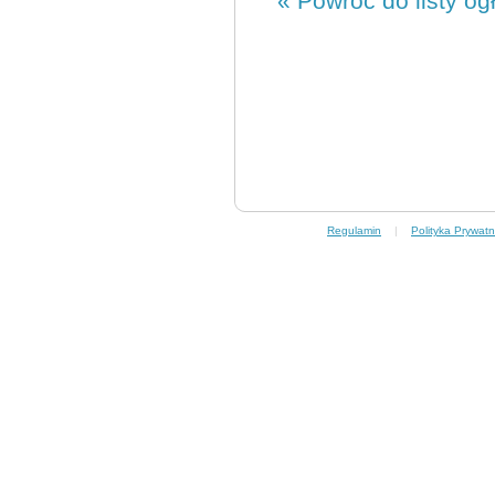
« Powróć do listy og
Regulamin
|
Polityka Prywatn