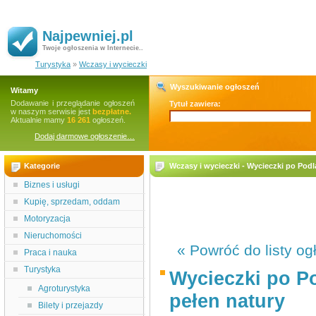
Najpewniej.pl
Twoje ogłoszenia w Internecie..
Turystyka
»
Wczasy i wycieczki
Wyszukiwanie ogłoszeń
Witamy
Dodawanie i przeglądanie ogłoszeń
Tytuł zawiera:
w naszym serwisie jest
bezpłatne.
Aktualnie mamy
16 261
ogłoszeń.
Dodaj darmowe ogłoszenie…
Kategorie
Wczasy i wycieczki - Wycieczki po Podl
Biznes i usługi
Kupię, sprzedam, oddam
Motoryzacja
Nieruchomości
« Powróć do listy og
Praca i nauka
Turystyka
Wycieczki po Po
Agroturystyka
pełen natury
Bilety i przejazdy