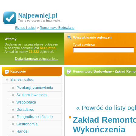
Najpewniej.pl
Twoje ogłoszenia w Internecie..
Biznes i usługi
»
Remontowo Budowlane
Wyszukiwanie ogłoszeń
Witamy
Dodawanie i przeglądanie ogłoszeń
Tytuł zawiera:
w naszym serwisie jest
bezpłatne.
Aktualnie mamy
16 233
ogłoszeń.
Dodaj darmowe ogłoszenie…
Kategorie
Remontowo Budowlane - Zakład Remon
Biznes i usługi
Przetargi, zamówienia
Szukam Inwestora
Współpraca
« Powróć do listy og
Doradztwo
Fotograficzne i ślubne
Zakład Remonto
Gastronomia
Wykończenia
Handel