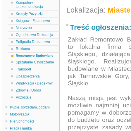
Komputery
telekomunukacja
Lokalizacja:
Miaste
Kredyty Pożyczki
Księgowo Finansowe
Treść ogłoszenia
Muzyczne
Ogrodnictwo Dekoracja
Zakład Remontowo B
Poligrafia Drukarstwo
to lokalna firma 
Reklama
Śląskiego, działają
Remontowo Budowlane
śląskiego. Realizu
Sprzątanie Czyszczenie
budowlane w Miastecz
Transport
jak Tarnowskie Góry,
Ubezpieczenia
Śląskie.
Windykacja / Dedektywi
Zdrowie / Uroda
Naszą misją jest wy
Pozostałe
możliwie najmniej uc
Kupię, sprzedam, oddam
pomagamy w doborze 
Motoryzacja
do budżetu oraz ocze
Nieruchomości
przejrzyste zasady 
Praca i nauka