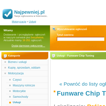
Najpewniej.pl
Twoje ogłoszenia w Internecie..
Motoryzacja
»
Usługi
Wyszukiwanie ogłoszeń
Witamy
Dodawanie i przeglądanie ogłoszeń
Tytuł zawiera:
w naszym serwisie jest
bezpłatne.
Aktualnie mamy
16 251
ogłoszeń.
Dodaj darmowe ogłoszenie…
Kategorie
Usługi - Funware Chip Tuning
Biznes i usługi
Kupię, sprzedam, oddam
Motoryzacja
Częsci
« Powróć do listy og
Maszyny rolnicze
Motocykle
Funware Chip T
Samochody
Usługi