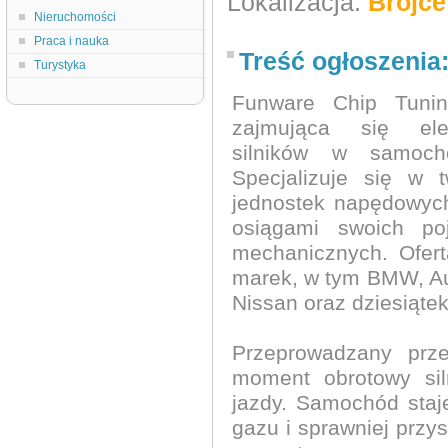
Lokalizacja:
Brójce
Nieruchomości
Praca i nauka
Treść ogłoszenia
Turystyka
Funware Chip Tunin
zajmująca się elek
silników w samoch
Specjalizuje się w 
jednostek napędowych
osiągami swoich po
mechanicznych. Ofert
marek, w tym BMW, Au
Nissan oraz dziesiąte
Przeprowadzany prz
moment obrotowy sil
jazdy. Samochód staje
gazu i sprawniej przy