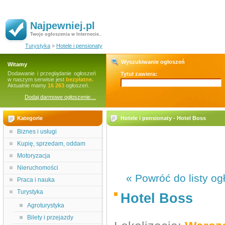
Najpewniej.pl
Twoje ogłoszenia w Internecie..
Turystyka
»
Hotele i pensionaty
Wyszukiwanie ogłoszeń
Witamy
Dodawanie i przeglądanie ogłoszeń
Tytuł zawiera:
w naszym serwisie jest
bezpłatne.
Aktualnie mamy
16 263
ogłoszeń.
Dodaj darmowe ogłoszenie…
Kategorie
Hotele i pensionaty - Hotel Boss
Biznes i usługi
Kupię, sprzedam, oddam
Motoryzacja
Nieruchomości
« Powróć do listy og
Praca i nauka
Turystyka
Hotel Boss
Agroturystyka
Bilety i przejazdy