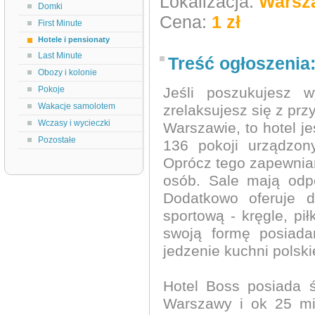
Lokalizacja:
Warsz
Domki
Cena:
1 zł
First Minute
Hotele i pensionaty
Last Minute
Treść ogłoszenia
Obozy i kolonie
Pokoje
Jeśli poszukujesz w
Wakacje samolotem
zrelaksujesz się z prz
Wczasy i wycieczki
Warszawie, to hotel j
Pozostałe
136 pokoji urządzon
Oprócz tego zapewnia
osób. Sale mają odp
Dodatkowo oferuje d
sportową - kręgle, pi
swoją formę posiada
jedzenie kuchni polski
Hotel Boss posiada ś
Warszawy i ok 25 mi