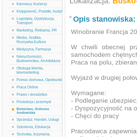
Lokalizacja:
Busko-
Kierowcy, Kurierzy
Księgowość, Podatki, Audyt
Opis stanowiska:
Logistyka, Dystrybucja,
Transport
Marketing, Reklama, PR
Winobranie Francja 2
Media, Grafika,
Rozrywka,Kultura
W chwili obecnej p
Medycyna, Farmacja
samochodem chętnych 
Nieruchomości,
Budownictwo, Architektura
Praca na polu, zbieran
Obsługa klienta,
telemarketing
Wyjazd w drugiej poło
Pomoc domowa, Opiekunki
Praca Online
Wymagane:
Prawo i doradztwo
- Podleganie ubezpie
Produkcja i przemysł
- Dyspozycyjność na ok
Rolnictwo, Ochrona
środowiska
- Chęci do pracy
Sprzedaż, Handel, Usługi
Szkolenia, Edukacja
Pracodawca zapewnia
Technika, Inżynieria,