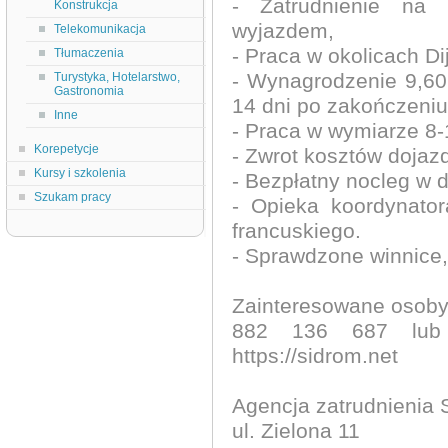
- Zatrudnienie na 
Konstrukcja
wyjazdem,
Telekomunikacja
- Praca w okolicach Di
Tłumaczenia
- Wynagrodzenie 9,60
Turystyka, Hotelarstwo,
Gastronomia
14 dni po zakończeni
Inne
- Praca w wymiarze 8-
Korepetycje
- Zwrot kosztów dojazd
Kursy i szkolenia
- Bezpłatny nocleg w 
Szukam pracy
- Opieka koordynato
francuskiego.
- Sprawdzone winnice, 
Zainteresowane osoby 
882 136 687 lub z
https://sidrom.net
Agencja zatrudnienia S
ul. Zielona 11