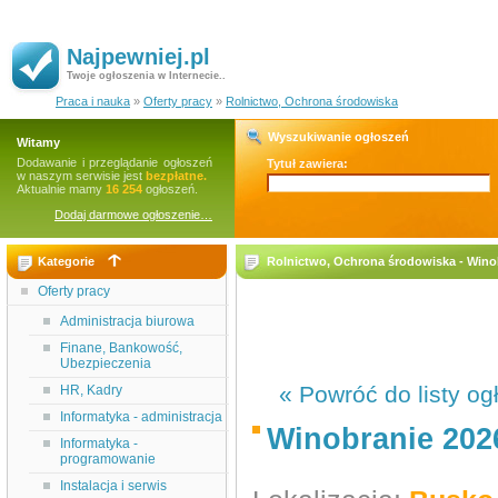
Najpewniej.pl
Twoje ogłoszenia w Internecie..
Praca i nauka
»
Oferty pracy
»
Rolnictwo, Ochrona środowiska
Wyszukiwanie ogłoszeń
Witamy
Dodawanie i przeglądanie ogłoszeń
Tytuł zawiera:
w naszym serwisie jest
bezpłatne.
Aktualnie mamy
16 254
ogłoszeń.
Dodaj darmowe ogłoszenie…
Kategorie
Rolnictwo, Ochrona środowiska - Winob
Oferty pracy
Administracja biurowa
Finane, Bankowość,
Ubezpieczenia
« Powróć do listy og
HR, Kadry
Informatyka - administracja
Winobranie 202
Informatyka -
programowanie
Instalacja i serwis