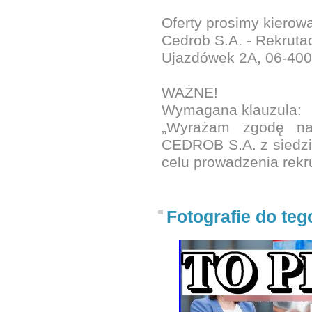
Oferty prosimy kierow
Cedrob S.A. - Rekruta
Ujazdówek 2A, 06-40
WAŻNE!
Wymagana klauzula:
„Wyrażam zgodę na
CEDROB S.A. z siedz
celu prowadzenia rekr
Fotografie do teg