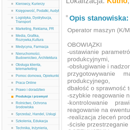
Lokalizacja:
Kutno
Kierowcy, Kurierzy
Księgowość, Podatki, Audyt
Opis stanowiska:
Logistyka, Dystrybucja,
Transport
Marketing, Reklama, PR
Operator maszyn (K/M
Media, Grafika,
Rozrywka,Kultura
OBOWIĄZKI
Medycyna, Farmacja
-ustawianie paramet
Nieruchomości,
Budownictwo, Architektura
produkcyjnymi,
Obsługa klienta,
-obsługiwanie i nadzo
telemarketing
przygotowywanie 
Pomoc domowa, Opiekunki
produkcyjnego,
Praca Online
dbałość o sprawność 
Prawo i doradztwo
-szybkie reagowanie n
Produkcja i przemysł
-kontrolowanie pra
Rolnictwo, Ochrona
środowiska
reagowanie na ewentu
Sprzedaż, Handel, Usługi
-realizacja zleceń pro
Szkolenia, Edukacja
-ścisłe przestrzeganie
Technika, Inżynieria,