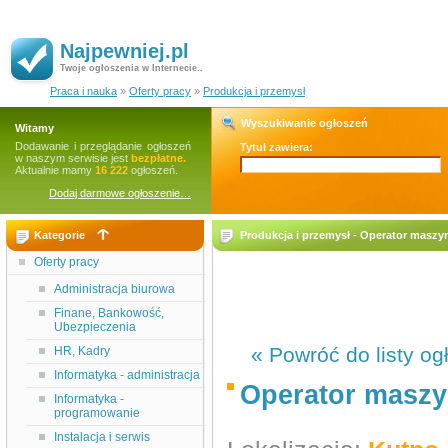
Najpewniej.pl
Twoje ogłoszenia w Internecie..
Praca i nauka
»
Oferty pracy
»
Produkcja i przemysł
Wyszukiwanie ogłoszeń
Witamy
Dodawanie i przeglądanie ogłoszeń
Tytuł zawiera:
w naszym serwisie jest
bezpłatne.
Aktualnie mamy
16 222
ogłoszeń.
Dodaj darmowe ogłoszenie…
Kategorie
Produkcja i przemysł - Operator maszy
Oferty pracy
Administracja biurowa
Finane, Bankowość,
Ubezpieczenia
« Powróć do listy og
HR, Kadry
Informatyka - administracja
Operator maszy
Informatyka -
programowanie
Instalacja i serwis