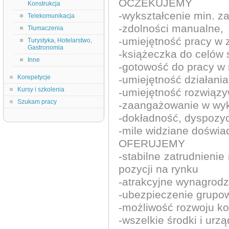
OCZEKUJEMY
Konstrukcja
-wykształcenie min. 
Telekomunikacja
-zdolności manualne,
Tłumaczenia
-umiejętność pracy w 
Turystyka, Hotelarstwo,
Gastronomia
-książeczka do celów 
Inne
-gotowość do pracy w
Korepetycje
-umiejętność działania
Kursy i szkolenia
-umiejętność rozwiązy
Szukam pracy
-zaangażowanie w wy
-dokładność, dyspozyc
-mile widziane doświa
OFERUJEMY
-stabilne zatrudnieni
pozycji na rynku
-atrakcyjne wynagrodz
-ubezpieczenie grup
-możliwość rozwoju k
-wszelkie środki i ur