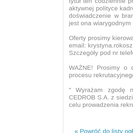
tytuł ten codziennie 
aktywnej polityce kadr
doświadczenie w bra
jest ona wiarygodnym 
Oferty prosimy kierow
email: krystyna.rokos
Szczegóły pod nr tele
WAŻNE! Prosimy o do
procesu rekrutacyjneg
" Wyrażam zgodę n
CEDROB S.A. z siedz
celu prowadzenia rekr
« Powróć do listy og