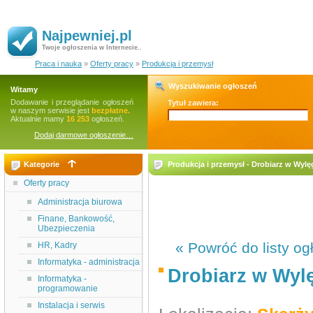
Najpewniej.pl
Twoje ogłoszenia w Internecie..
Praca i nauka
»
Oferty pracy
»
Produkcja i przemysł
Wyszukiwanie ogłoszeń
Witamy
Dodawanie i przeglądanie ogłoszeń
Tytuł zawiera:
w naszym serwisie jest
bezpłatne.
Aktualnie mamy
16 253
ogłoszeń.
Dodaj darmowe ogłoszenie…
Kategorie
Produkcja i przemysł - Drobiarz w Wylę
Oferty pracy
Administracja biurowa
Finane, Bankowość,
Ubezpieczenia
« Powróć do listy og
HR, Kadry
Informatyka - administracja
Drobiarz w Wylę
Informatyka -
programowanie
Instalacja i serwis