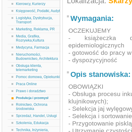
Lokalizacja:
Skarż
Kierowcy, Kurierzy
Księgowość, Podatki, Audyt
Wymagania:
Logistyka, Dystrybucja,
Transport
Marketing, Reklama, PR
OCZEKUJEMY
Media, Grafika,
- książeczka d
Rozrywka,Kultura
epidemiologicznych
Medycyna, Farmacja
- gotowość do pracy 
Nieruchomości,
Budownictwo, Architektura
- dyspozycyjność
Obsługa klienta,
telemarketing
Opis stanowiska:
Pomoc domowa, Opiekunki
Praca Online
OBOWIĄZKI
Prawo i doradztwo
- Obsługa procesu inku
Produkcja i przemysł
klujnikowych);
Rolnictwo, Ochrona
- Selekcja jaj wylęgow
środowiska
- Selekcja i sortowani
Sprzedaż, Handel, Usługi
- Przygotowanie pisklą
Szkolenia, Edukacja
- Utrzymanie czystośc
Technika, Inżynieria,