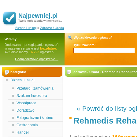
Najpewniej.pl
Twoje ogłoszenia w Internecie..
Biznes i usługi
»
Zdrowie / Uroda
Wyszukiwanie ogłoszeń
Witamy
Dodawanie i przeglądanie ogłoszeń
Tytuł zawiera:
w naszym serwisie jest
bezpłatne.
Aktualnie mamy
16 222
ogłoszeń.
Dodaj darmowe ogłoszenie…
Kategorie
Zdrowie / Uroda - Rehmedis Rehabilita
Biznes i usługi
Przetargi, zamówienia
Szukam Inwestora
Współpraca
« Powróć do listy og
Doradztwo
Fotograficzne i ślubne
Rehmedis Rehab
Gastronomia
Handel