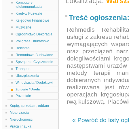
Lokalizacja:
Warsz
Komputery
telekomunukacja
Kredyty Pożyczki
Treść ogłoszenia
Księgowo Finansowe
Muzyczne
Rehmedis Rehabilit
Ogrodnictwo Dekoracja
usługi z zakresu rehabil
Poligrafia Drukarstwo
wymagających wspar
Reklama
oraz przeciążeń nar
Remontowo Budowlane
dolegliwościami kręg
Sprzątanie Czyszczenie
następstwami urazów 
Transport
metody terapii manu
Ubezpieczenia
dobieranych indywidu
Windykacja / Dedektywi
realizowana jest równ
Zdrowie / Uroda
operacjach kręgosłup
Pozostałe
rwą kulszową. Placówk
Kupię, sprzedam, oddam
Motoryzacja
« Powróć do listy og
Nieruchomości
Praca i nauka