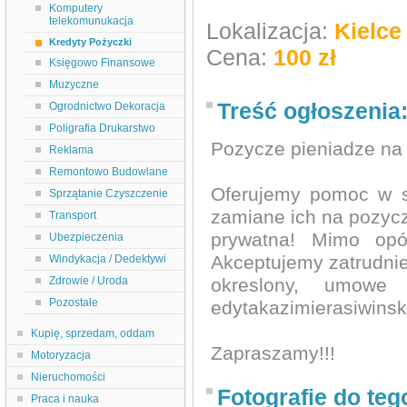
Komputery
telekomunukacja
Lokalizacja:
Kielce
Kredyty Pożyczki
Cena:
100 zł
Księgowo Finansowe
Muzyczne
Treść ogłoszenia
Ogrodnictwo Dekoracja
Poligrafia Drukarstwo
Pozycze pieniadze na 
Reklama
Remontowo Budowlane
Oferujemy pomoc w s
Sprzątanie Czyszczenie
zamiane ich na pozyc
Transport
prywatna! Mimo op
Ubezpieczenia
Akceptujemy zatrudnie
Windykacja / Dedektywi
Zdrowie / Uroda
okreslony, umowe 
Pozostałe
edytakazimierasiwin
Kupię, sprzedam, oddam
Zapraszamy!!!
Motoryzacja
Nieruchomości
Fotografie do teg
Praca i nauka