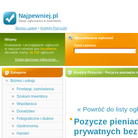
Najpewniej.pl
Twoje ogłoszenia w Internecie..
Biznes i usługi
»
Kredyty Pożyczki
Wyszukiwanie ogłoszeń
Witamy
Dodawanie i przeglądanie ogłoszeń
Tytuł zawiera:
w naszym serwisie jest
bezpłatne.
Aktualnie mamy
16 258
ogłoszeń.
Dodaj darmowe ogłoszenie…
Kategorie
Kredyty Pożyczki - Pozycze pieniadze 
Biznes i usługi
Przetargi, zamówienia
Szukam Inwestora
Współpraca
« Powróć do listy og
Doradztwo
Fotograficzne i ślubne
Pozycze pienia
Gastronomia
prywatnych bez
Handel