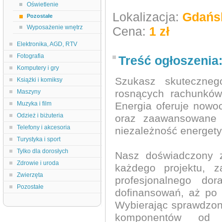
Oświetlenie
Lokalizacja:
Gdańs
Pozostałe
Wyposażenie wnętrz
Cena:
1 zł
Elektronika, AGD, RTV
Fotografia
Treść ogłoszenia
Komputery i gry
Szukasz skuteczneg
Książki i komiksy
rosnących rachunków
Maszyny
Muzyka i film
Energia oferuje nowoc
Odzież i biżuteria
oraz zaawansowane 
Telefony i akcesoria
niezależność energety
Turystyka i sport
Tylko dla dorosłych
Nasz doświadczony 
Zdrowie i uroda
każdego projektu, z
Zwierzęta
profesjonalnego do
Pozostałe
dofinansowań, aż po
Wybierając sprawdzone
komponentów od 