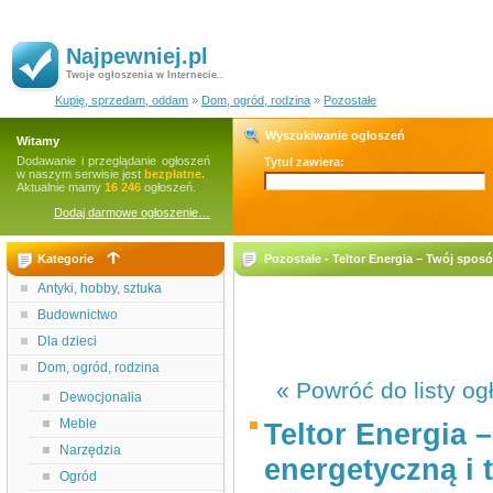
Najpewniej.pl
Twoje ogłoszenia w Internecie..
Kupię, sprzedam, oddam
»
Dom, ogród, rodzina
»
Pozostałe
Wyszukiwanie ogłoszeń
Witamy
Dodawanie i przeglądanie ogłoszeń
Tytuł zawiera:
w naszym serwisie jest
bezpłatne.
Aktualnie mamy
16 246
ogłoszeń.
Dodaj darmowe ogłoszenie…
Kategorie
Pozostałe - Teltor Energia – Twój sposó
Antyki, hobby, sztuka
Budownictwo
Dla dzieci
Dom, ogród, rodzina
« Powróć do listy og
Dewocjonalia
Meble
Teltor Energia 
Narzędzia
energetyczną i t
Ogród