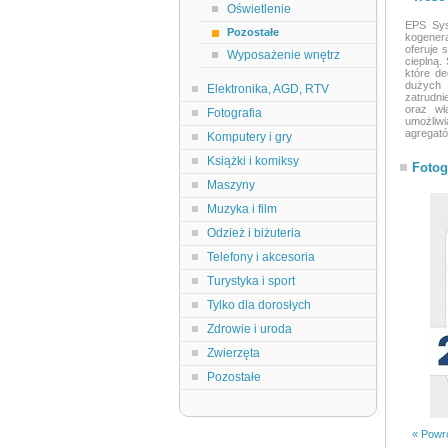
Oświetlenie
EPS Sys
Pozostałe
kogenera
oferuje 
Wyposażenie wnętrz
cieplną.
które d
dużych 
Elektronika, AGD, RTV
zatrudni
oraz wł
Fotografia
umożliw
agregat
Komputery i gry
Książki i komiksy
Fotog
Maszyny
Muzyka i film
Odzież i biżuteria
Telefony i akcesoria
Turystyka i sport
Tylko dla dorosłych
Zdrowie i uroda
Zwierzęta
Pozostałe
« Powró