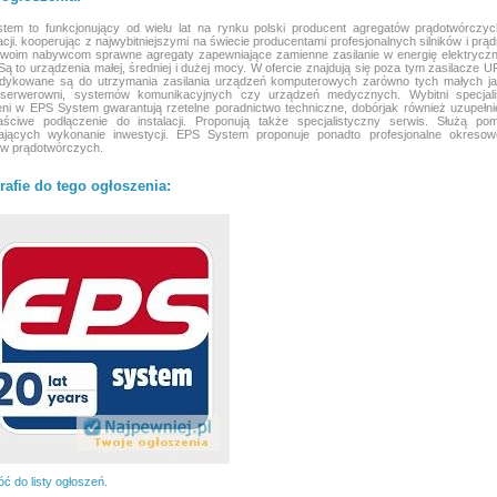
tem to funkcjonujący od wielu lat na rynku polski producent agregatów prądotwórczyc
cji. kooperując z najwybitniejszymi na świecie producentami profesjonalnych silników i prąd
swoim nabywcom sprawne agregaty zapewniające zamienne zasilanie w energię elektryczn
 Są to urządzenia małej, średniej i dużej mocy. W ofercie znajdują się poza tym zasilacze U
edykowane są do utrzymania zasilania urządzeń komputerowych zarówno tych małych ja
serwerowni, systemów komunikacyjnych czy urządzeń medycznych. Wybitni specjali
eni w EPS System gwarantują rzetelne poradnictwo techniczne, dobórjak również uzupełn
aściwe podłączenie do instalacji. Proponują także specjalistyczny serwis. Służą po
iających wykonanie inwestycji. EPS System proponuje ponadto profesjonalne okresow
ów prądotwórczych.
rafie do tego ogłoszenia:
ć do listy ogłoszeń.