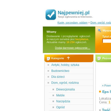
Najpewniej.pl
Twoje ogłoszenia w Internecie..
Kupię, sprzedam, oddam
»
Dom, ogród, rod
Wyszu
Witamy
Dodawanie i przeglądanie ogłoszeń
Tytuł 
w naszym serwisie jest
bezpłatne.
Aktualnie mamy
16 234
ogłoszeń.
Dodaj darmowe ogłoszenie…
Kategorie
Pozost
Antyki, hobby, sztuka
Budownictwo
Dla dzieci
Dom, ogród, rodzina
« Powró
Dewocjonalia
Eps 
Meble
Lokaliz
Narzędzia
Cena:
1
Ogród
Treść