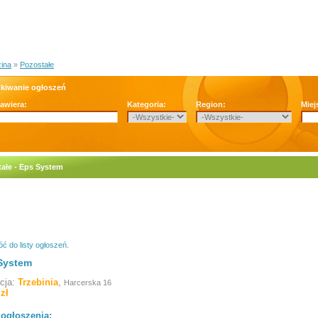
zina
»
Pozostałe
kiwanie ogłoszeń
zawiera:
Kategoria:
Region:
Miej
ałe - Eps System
ć do listy ogłoszeń.
System
acja:
Trzebinia
,
Harcerska 16
 zł
 ogłoszenia: