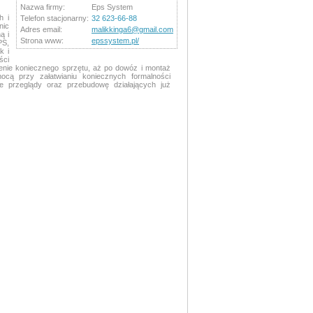
Nazwa firmy:
Eps System
h i
Telefon stacjonarny:
32 623-66-88
nic
Adres email:
malikkinga6@gmail.com
ą i
Strona www:
epssystem.pl/
PS,
k i
ści
ienie koniecznego sprzętu, aż po dowóz i montaż
mocą przy załatwianiu koniecznych formalności
e przeglądy oraz przebudowę działających już