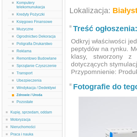
Komputery
telekomunukacja
Lokalizacja:
Białys
Kredyty Pożyczki
Księgowo Finansowe
Treść ogłoszenia
Muzyczne
Ogrodnictwo Dekoracja
Odkryj właściwości je
Poligrafia Drukarstwo
peptydów na rynku. M
Reklama
klasy, stworzony z 
Remontowo Budowlane
dotyczących stymulacj
Sprzątanie Czyszczenie
Przypomnienie: Produk
Transport
Ubezpieczenia
Fotografie do teg
Windykacja / Dedektywi
Zdrowie / Uroda
Pozostałe
Kupię, sprzedam, oddam
Motoryzacja
Nieruchomości
Praca i nauka