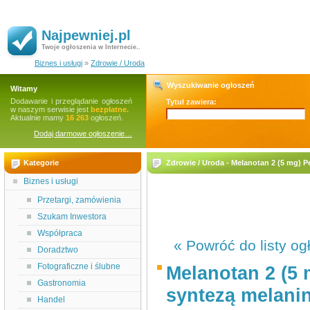
Najpewniej.pl
Twoje ogłoszenia w Internecie..
Biznes i usługi
»
Zdrowie / Uroda
Wyszukiwanie ogłoszeń
Witamy
Dodawanie i przeglądanie ogłoszeń
Tytuł zawiera:
w naszym serwisie jest
bezpłatne.
Aktualnie mamy
16 263
ogłoszeń.
Dodaj darmowe ogłoszenie…
Kategorie
Zdrowie / Uroda - Melanotan 2 (5 mg) 
Biznes i usługi
Przetargi, zamówienia
Szukam Inwestora
Współpraca
« Powróć do listy og
Doradztwo
Fotograficzne i ślubne
Melanotan 2 (5
Gastronomia
syntezą melani
Handel