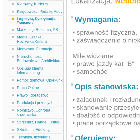
Lokalizacja:
Neuen
Kierowcy, Kurierzy
Księgowość, Podatki, Audyt
Wymagania:
Logistyka, Dystrybucja,
Transport
Marketing, Reklama, PR
• sprawność fizyczna,
Media, Grafika,
• zaświadczenie o nie
Rozrywka,Kultura
Medycyna, Farmacja
Mile widziane
Nieruchomości,
Budownictwo, Architektura
• prawo jazdy kat "B"
Obsługa klienta,
• samochód
telemarketing
Pomoc domowa, Opiekunki
Opis stanowiska:
Praca Online
Prawo i doradztwo
• załadunek i rozładun
Produkcja i przemysł
• skanowanie przesyłe
Rolnictwo, Ochrona
• dbałość o odpowiedn
środowiska
• prace porządkowe n
Sprzedaż, Handel, Usługi
Szkolenia, Edukacja
Oferujemy:
Technika, Inżynieria,