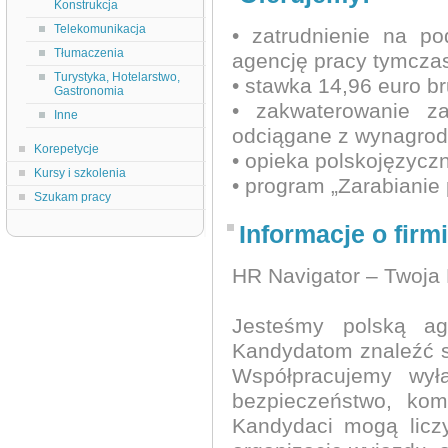
Konstrukcja
Telekomunikacja
• zatrudnienie na p
Tłumaczenia
agencję pracy tymcza
Turystyka, Hotelarstwo,
• stawka 14,96 euro br
Gastronomia
• zakwaterowanie z
Inne
odciągane z wynagrod
Korepetycje
• opieka polskojęzycz
Kursy i szkolenia
• program „Zarabianie 
Szukam pracy
Informacje o firmi
HR Navigator – Twoja 
Jesteśmy polską ag
Kandydatom znaleźć sp
Współpracujemy wył
bezpieczeństwo, kom
Kandydaci mogą licz