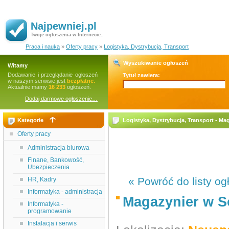
Najpewniej.pl
Twoje ogłoszenia w Internecie..
Praca i nauka
»
Oferty pracy
»
Logistyka, Dystrybucja, Transport
Wyszukiwanie ogłoszeń
Witamy
Dodawanie i przeglądanie ogłoszeń
Tytuł zawiera:
w naszym serwisie jest
bezpłatne.
Aktualnie mamy
16 233
ogłoszeń.
Dodaj darmowe ogłoszenie…
Kategorie
Logistyka, Dystrybucja, Transport - Ma
Oferty pracy
Administracja biurowa
Finane, Bankowość,
Ubezpieczenia
« Powróć do listy og
HR, Kadry
Informatyka - administracja
Magazynier w So
Informatyka -
programowanie
Instalacja i serwis