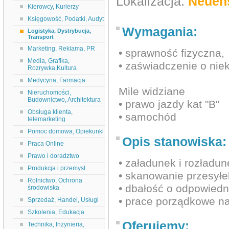
Lokalizacja:
Neuen
Kierowcy, Kurierzy
Księgowość, Podatki, Audyt
Wymagania:
Logistyka, Dystrybucja,
Transport
Marketing, Reklama, PR
• sprawność fizyczna,
Media, Grafika,
• zaświadczenie o nie
Rozrywka,Kultura
Medycyna, Farmacja
Mile widziane
Nieruchomości,
Budownictwo, Architektura
• prawo jazdy kat "B"
Obsługa klienta,
• samochód
telemarketing
Pomoc domowa, Opiekunki
Opis stanowiska:
Praca Online
Prawo i doradztwo
• załadunek i rozładun
Produkcja i przemysł
• skanowanie przesyłe
Rolnictwo, Ochrona
• dbałość o odpowiedn
środowiska
• prace porządkowe n
Sprzedaż, Handel, Usługi
Szkolenia, Edukacja
Oferujemy:
Technika, Inżynieria,