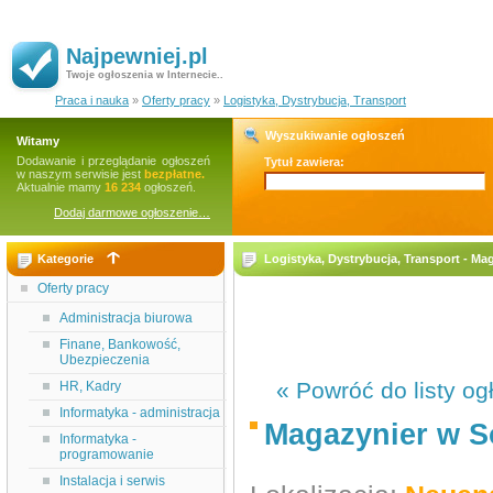
Najpewniej.pl
Twoje ogłoszenia w Internecie..
Praca i nauka
»
Oferty pracy
»
Logistyka, Dystrybucja, Transport
Wyszukiwanie ogłoszeń
Witamy
Dodawanie i przeglądanie ogłoszeń
Tytuł zawiera:
w naszym serwisie jest
bezpłatne.
Aktualnie mamy
16 234
ogłoszeń.
Dodaj darmowe ogłoszenie…
Kategorie
Logistyka, Dystrybucja, Transport - Ma
Oferty pracy
Administracja biurowa
Finane, Bankowość,
Ubezpieczenia
« Powróć do listy og
HR, Kadry
Informatyka - administracja
Magazynier w So
Informatyka -
programowanie
Instalacja i serwis