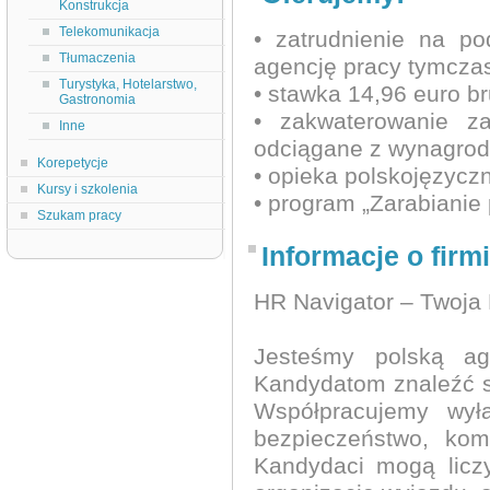
Konstrukcja
Telekomunikacja
• zatrudnienie na p
Tłumaczenia
agencję pracy tymcza
Turystyka, Hotelarstwo,
• stawka 14,96 euro br
Gastronomia
• zakwaterowanie z
Inne
odciągane z wynagrod
Korepetycje
• opieka polskojęzycz
Kursy i szkolenia
• program „Zarabianie 
Szukam pracy
Informacje o firmi
HR Navigator – Twoja 
Jesteśmy polską ag
Kandydatom znaleźć sp
Współpracujemy wył
bezpieczeństwo, kom
Kandydaci mogą licz