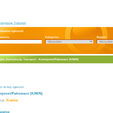
ystrybucja, Transport
kiwanie ogłoszeń
zawiera:
Kategoria:
Region:
yka, Dystrybucja, Transport - Komisjoner/Pakowacz (K/M/N)
ć do listy ogłoszeń.
sjoner/Pakowacz (K/M/N)
acja:
Kraków
gania: