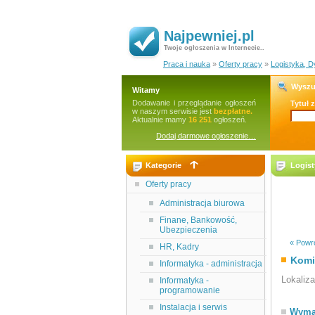
Najpewniej.pl
Twoje ogłoszenia w Internecie..
Praca i nauka
»
Oferty pracy
»
Logistyka, D
Wyszu
Witamy
Dodawanie i przeglądanie ogłoszeń
Tytuł 
w naszym serwisie jest
bezpłatne.
Aktualnie mamy
16 251
ogłoszeń.
Dodaj darmowe ogłoszenie…
Kategorie
Logist
Oferty pracy
Administracja biurowa
Finane, Bankowość,
Ubezpieczenia
« Powró
HR, Kadry
Komi
Informatyka - administracja
Lokaliz
Informatyka -
programowanie
Instalacja i serwis
Wyma