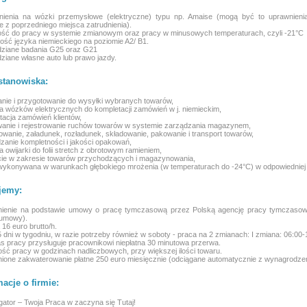
nienia na wózki przemysłowe (elektryczne) typu np. Amaise (mogą być to uprawnieni
 z poprzedniego miejsca zatrudnienia).
ść do pracy w systemie zmianowym oraz pracy w minusowych temperaturach, czyli -21°C
ość języka niemieckiego na poziomie A2/ B1.
idziane badania G25 oraz G21
idziane własne auto lub prawo jazdy.
stanowiska:
nie i przygotowanie do wysyłki wybranych towarów,
a wózków elektrycznych do kompletacji zamówień w j. niemieckim,
tacja zamówień klientów,
anie i rejestrowanie ruchów towarów w systemie zarządzania magazynem,
owanie, załadunek, rozładunek, składowanie, pakowanie i transport towarów,
zanie kompletności i jakości opakowań,
a owijarki do folii stretch z obrotowym ramieniem,
cie w zakresie towarów przychodzących i magazynowania,
wykonywana w warunkach głębokiego mrożenia (w temperaturach do -24°C) w odpowiedniej 
jemy:
dnienie na podstawie umowy o pracę tymczasową przez Polską agencję pracy tymczasowe
 umowy).
 16 euro brutto/h.
5 dni w tygodniu, w razie potrzeby również w soboty - praca na 2 zmianach: I zmiana: 06:00-1
s pracy przysługuje pracownikowi niepłatna 30 minutowa przerwa.
ość pracy w godzinach nadliczbowych, przy większej ilości towaru.
ione zakwaterowanie płatne 250 euro miesięcznie (odciągane automatycznie z wynagrodzen
macje o firmie:
ator – Twoja Praca w zaczyna się Tutaj!