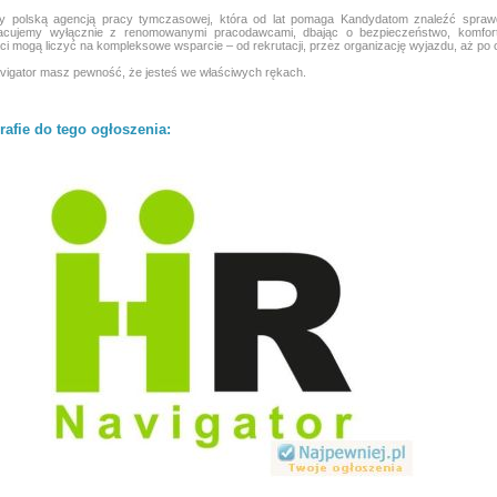
y polską agencją pracy tymczasowej, która od lat pomaga Kandydatom znaleźć sprawdzo
acujemy wyłącznie z renomowanymi pracodawcami, dbając o bezpieczeństwo, komfort 
i mogą liczyć na kompleksowe wsparcie – od rekrutacji, przez organizację wyjazdu, aż po 
igator masz pewność, że jesteś we właściwych rękach.
rafie do tego ogłoszenia: