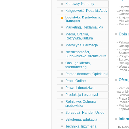
Kierowcy, Kurierzy
- Upraw
Księgowość, Podatki, Audyt
uzyskane
- Gotowo
Logistyka, Dystrybucja,
- Znajom
Transport
- Mile w
- Mile w
Marketing, Reklama, PR
Opis 
Media, Grafika,
Rozrywka,Kultura
- Pakowa
Medycyna, Farmacja
- Obsług
- Komple
Nieruchomości,
- Skanow
Budownictwo, Architektura
- Przyjm
- Sprawd
Obsługa klienta,
- Obsług
- Wspar
telemarketing
- Praca 
Pomoc domowa, Opiekunki
Oferu
Praca Online
Prawo i doradztwo
- Zatru
warunki
Produkcja i przemysł
- Stawka
- Praca 
Rolnictwo, Ochrona
- Podcza
środowiska
- Możliw
- Zapewn
Sprzedaż, Handel, Usługi
Infor
Szkolenia, Edukacja
Technika, Inżynieria,
HR Navig