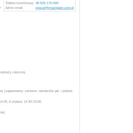
Telefon komórkowy:
48 505-176-000
a
Adres email:
praca@hrnavigator.com.pl
odzieży roboczej.
j (zapewniamy zarówno niemieckie jak i polskie
4:30, II zmiana: 14:30-23:00,
ia).