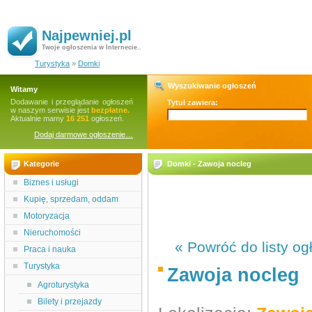
Najpewniej.pl
Twoje ogłoszenia w Internecie..
Turystyka
»
Domki
Wyszukiwanie ogłoszeń
Witamy
Dodawanie i przeglądanie ogłoszeń
Tytuł zawiera:
w naszym serwisie jest
bezpłatne.
Aktualnie mamy
16 251
ogłoszeń.
Dodaj darmowe ogłoszenie…
Kategorie
Domki - Zawoja nocleg
Biznes i usługi
Kupię, sprzedam, oddam
Motoryzacja
Nieruchomości
« Powróć do listy og
Praca i nauka
Turystyka
Zawoja nocleg
Agroturystyka
Bilety i przejazdy