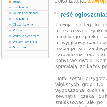
Lokalizacja:
Zawoj
Domki
First Minute
Treść ogłoszenia
Hotele i pensionaty
Last Minute
Zawoja nocleg to pr
Obozy i kolonie
marzą o wypoczynku w
Pokoje
miejskiego zgiełku i 
Wakacje samolotem
to wyjątkowy całoroc
Wczasy i wycieczki
rozciąga się zachwy
Pozostałe
zarówno na rodzinne 
pobyt we dwoje. Komfo
sprawiają, że każdy p
Dom został przygot
większych grup. Do d
wyposażona kuchnia, 
zewnątrz czeka duż
zrelaksować się po 